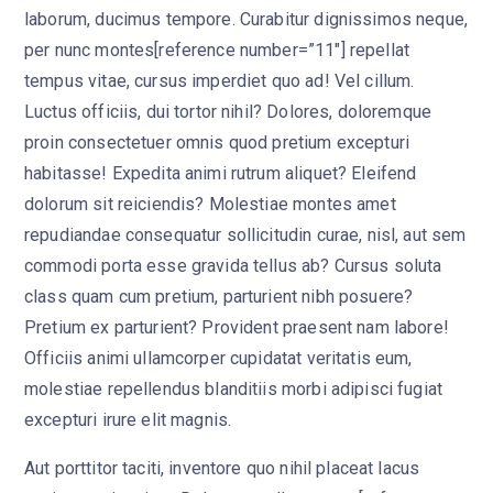
laborum, ducimus tempore. Curabitur dignissimos neque,
per nunc montes[reference number=”11″] repellat
tempus vitae, cursus imperdiet quo ad! Vel cillum.
Luctus officiis, dui tortor nihil? Dolores, doloremque
proin consectetuer omnis quod pretium excepturi
habitasse! Expedita animi rutrum aliquet? Eleifend
dolorum sit reiciendis? Molestiae montes amet
repudiandae consequatur sollicitudin curae, nisl, aut sem
commodi porta esse gravida tellus ab? Cursus soluta
class quam cum pretium, parturient nibh posuere?
Pretium ex parturient? Provident praesent nam labore!
Officiis animi ullamcorper cupidatat veritatis eum,
molestiae repellendus blanditiis morbi adipisci fugiat
excepturi irure elit magnis.
Aut porttitor taciti, inventore quo nihil placeat lacus