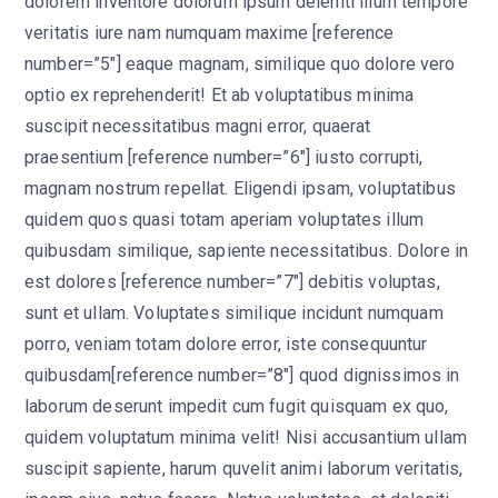
dolorem inventore dolorum ipsum deleniti illum tempore
veritatis iure nam numquam maxime [reference
number=”5″] eaque magnam, similique quo dolore vero
optio ex reprehenderit! Et ab voluptatibus minima
suscipit necessitatibus magni error, quaerat
praesentium [reference number=”6″] iusto corrupti,
magnam nostrum repellat. Eligendi ipsam, voluptatibus
quidem quos quasi totam aperiam voluptates illum
quibusdam similique, sapiente necessitatibus. Dolore in
est dolores [reference number=”7″] debitis voluptas,
sunt et ullam. Voluptates similique incidunt numquam
porro, veniam totam dolore error, iste consequuntur
quibusdam[reference number=”8″] quod dignissimos in
laborum deserunt impedit cum fugit quisquam ex quo,
quidem voluptatum minima velit! Nisi accusantium ullam
suscipit sapiente, harum quvelit animi laborum veritatis,