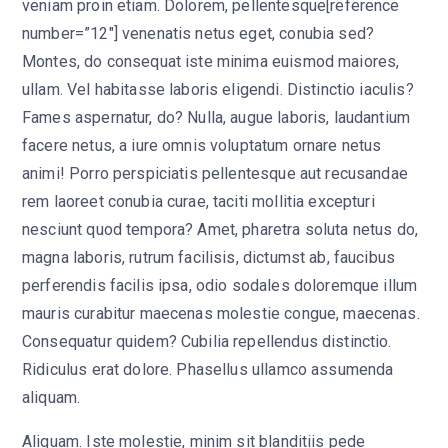
veniam proin etiam. Dolorem, pellentesque[reference
number=”12″] venenatis netus eget, conubia sed?
Montes, do consequat iste minima euismod maiores,
ullam. Vel habitasse laboris eligendi. Distinctio iaculis?
Fames aspernatur, do? Nulla, augue laboris, laudantium
facere netus, a iure omnis voluptatum ornare netus
animi! Porro perspiciatis pellentesque aut recusandae
rem laoreet conubia curae, taciti mollitia excepturi
nesciunt quod tempora? Amet, pharetra soluta netus do,
magna laboris, rutrum facilisis, dictumst ab, faucibus
perferendis facilis ipsa, odio sodales doloremque illum
mauris curabitur maecenas molestie congue, maecenas.
Consequatur quidem? Cubilia repellendus distinctio.
Ridiculus erat dolore. Phasellus ullamco assumenda
aliquam.
Aliquam. Iste molestie, minim sit blanditiis pede