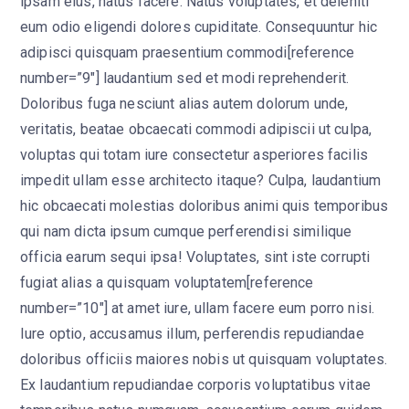
ipsam eius, natus facere. Natus voluptates, et deleniti
eum odio eligendi dolores cupiditate. Consequuntur hic
adipisci quisquam praesentium commodi[reference
number=”9″] laudantium sed et modi reprehenderit.
Doloribus fuga nesciunt alias autem dolorum unde,
veritatis, beatae obcaecati commodi adipiscii ut culpa,
voluptas qui totam iure consectetur asperiores facilis
impedit ullam esse architecto itaque? Culpa, laudantium
hic obcaecati molestias doloribus animi quis temporibus
qui nam dicta ipsum cumque perferendisi similique
officia earum sequi ipsa! Voluptates, sint iste corrupti
fugiat alias a quisquam voluptatem[reference
number=”10″] at amet iure, ullam facere eum porro nisi.
Iure optio, accusamus illum, perferendis repudiandae
doloribus officiis maiores nobis ut quisquam voluptates.
Ex laudantium repudiandae corporis voluptatibus vitae