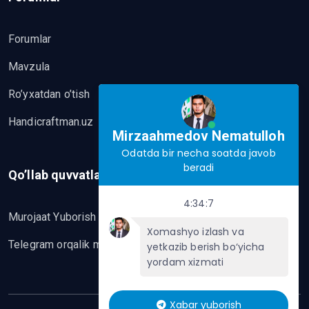
Forumlar
Mavzula
Ro’yxatdan o’tish
Handicraftman.uz
Mirzaahmedov Nematulloh
Odatda bir necha soatda javob
beradi
Qo’llab quvvatlash
4:34:7
Murojaat Yuborish
Xomashyo izlash va
Telegram orqalik murojaat yo’lash
yetkazib berish bo‘yicha
yordam xizmati
Xabar yuborish