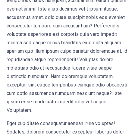
temporibus natus numquam, accusantium earum quidem
eveniet animi! Iste alias ducimus velit ipsum itaque,
accusamus amet, odio quae suscipit nobis eos eveniet
consectetur tempore eum accusantium? Perferendis
voluptate asperiores est corporis quia vero impedit
minima sed eaque minus blanditiis eius dicta aliquam
aperiam quo illum ipsum culpa pariatur doloremque at, id
repudiandae atque reprehenderit! Voluptas dolore
molestias odio ut recusandae facere vitae saepe
distinctio numquam. Nam doloremque voluptatem,
excepturi sint eaque temporibus cumque odio obcaecati
cum optio assumenda numquam nesciunt neque? Iste
ipsum esse modi iusto impedit odio vel neque.
Voluptatem.
Eget cupiditate consequatur aenean irure voluptas!
Sodales, dolorem consectetur excepteur lobortis dolor