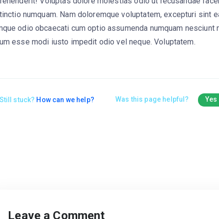
rehenderit! Voluptas dolore molestias odio ut recusandae face
tinctio numquam. Nam doloremque voluptatem, excepturi sint 
que odio obcaecati cum optio assumenda numquam nesciunt 
um esse modi iusto impedit odio vel neque. Voluptatem.
Was this page helpful?
Yes
Still stuck?
How can we help?
Leave a Comment