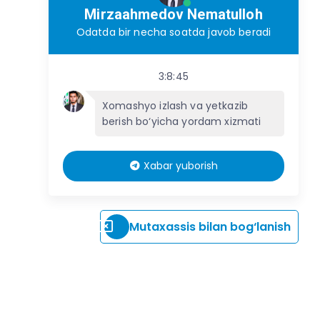
Mirzaahmedov Nematulloh
Odatda bir necha soatda javob beradi
3:8:45
Xomashyo izlash va yetkazib
berish bo‘yicha yordam xizmati
Xabar yuborish
Mutaxassis bilan bog‘lanish