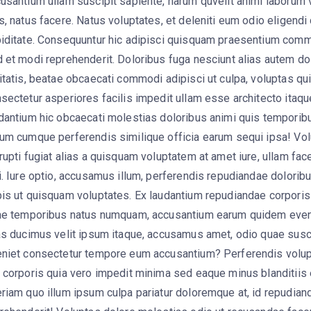
usantium ullam suscipit sapiente, harum quvelit animi laborum v
s, natus facere. Natus voluptates, et deleniti eum odio eligendi
iditate. Consequuntur hic adipisci quisquam praesentium com
 et modi reprehenderit. Doloribus fuga nesciunt alias autem d
itatis, beatae obcaecati commodi adipisci ut culpa, voluptas qui
sectetur asperiores facilis impedit ullam esse architecto itaqu
dantium hic obcaecati molestias doloribus animi quis temporib
um cumque perferendis similique officia earum sequi ipsa! Volu
rupti fugiat alias a quisquam voluptatem at amet iure, ullam fa
i. Iure optio, accusamus illum, perferendis repudiandae dolorib
is ut quisquam voluptates. Ex laudantium repudiandae corporis
ae temporibus natus numquam, accusantium earum quidem eveni
as ducimus velit ipsum itaque, accusamus amet, odio quae susc
niet consectetur tempore eum accusantium? Perferendis volup
 corporis quia vero impedit minima sed eaque minus blanditiis 
riam quo illum ipsum culpa pariatur doloremque at, id repudian