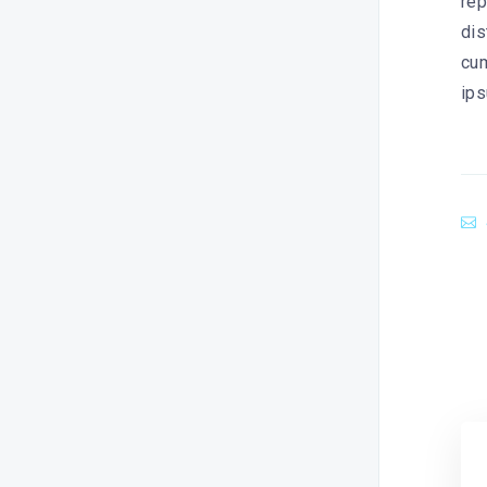
rep
dis
cum
ips