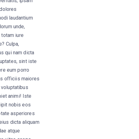
eritatis, ipsam
 dolores
modi laudantium
olorum unde,
 totam iure
e? Culpa,
us qui nam dicta
ptates, sint iste
cere eum porro
us officiis maiores
 voluptatibus
et animi! Iste
ipit nobis eos
tate asperiores
eius dicta aliquam
dae atque