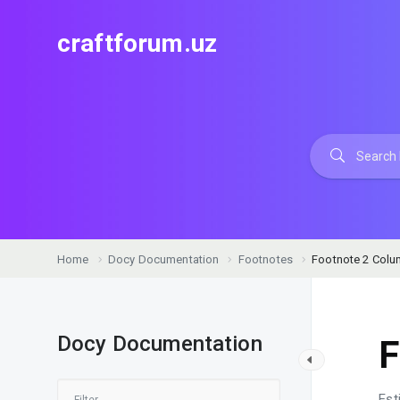
craftforum.uz
Home
Docy Documentation
Footnotes
Footnote 2 Col
Docy Documentation
F
Est