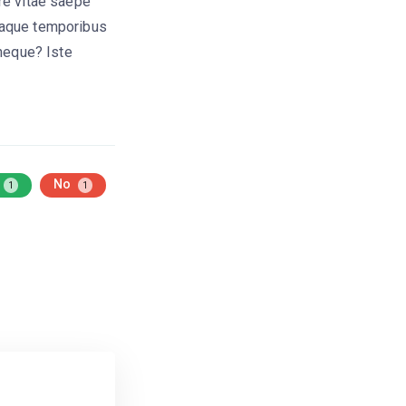
re vitae saepe
eaque temporibus
neque? Iste
No
1
1