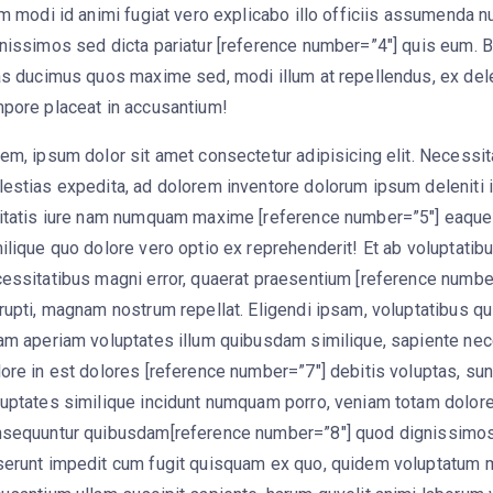
um modi id animi fugiat vero explicabo illo officiis assumenda nu
nissimos sed dicta pariatur [reference number=”4″] quis eum.
as ducimus quos maxime sed, modi illum at repellendus, ex dele
pore placeat in accusantium!
em, ipsum dolor sit amet consectetur adipisicing elit. Necessi
estias expedita, ad dolorem inventore dolorum ipsum deleniti 
itatis iure nam numquam maxime [reference number=”5″] eaqu
ilique quo dolore vero optio ex reprehenderit! Et ab voluptatib
essitatibus magni error, quaerat praesentium [reference number
rupti, magnam nostrum repellat. Eligendi ipsam, voluptatibus 
am aperiam voluptates illum quibusdam similique, sapiente nec
ore in est dolores [reference number=”7″] debitis voluptas, sunt
uptates similique incidunt numquam porro, veniam totam dolore 
sequuntur quibusdam[reference number=”8″] quod dignissimos
erunt impedit cum fugit quisquam ex quo, quidem voluptatum mi