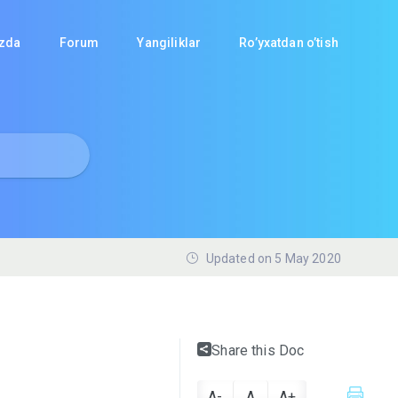
izda
Forum
Yangiliklar
Ro’yxatdan o’tish
Updated on 5 May 2020
Share this Doc
A-
A
A+