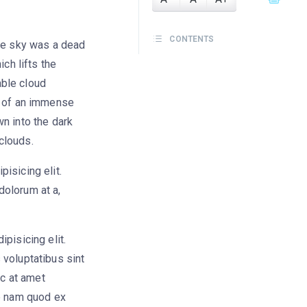
CONTENTS
the sky was a dead
ch lifts the
able cloud
e of an immense
n into the dark
 clouds.
isicing elit.
olorum at a,
pisicing elit.
 voluptatibus sint
ic at amet
ue nam quod ex