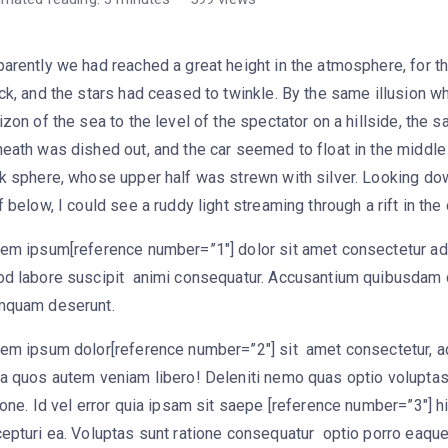
arently we had reached a great height in the atmosphere, for 
ck, and the stars had ceased to twinkle. By the same illusion whi
izon of the sea to the level of the spectator on a hillside, the s
eath was dished out, and the car seemed to float in the middl
k sphere, whose upper half was strewn with silver. Looking dow
f below, I could see a ruddy light streaming through a rift in the
em ipsum[reference number=”1″] dolor sit amet consectetur adip
d labore suscipit animi consequatur. Accusantium quibusdam d
mquam deserunt.
em ipsum dolor[reference number=”2″] sit amet consectetur, adi
a quos autem veniam libero! Deleniti nemo quas optio voluptas
ione. Id vel error quia ipsam sit saepe [reference number=”3″] h
epturi ea. Voluptas sunt ratione consequatur optio porro eaq