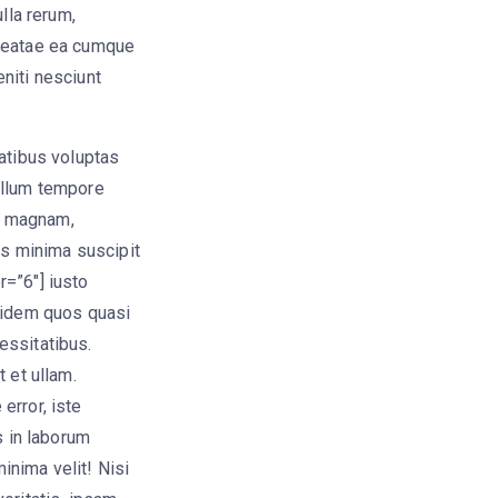
lla rerum,
 Beatae ea cumque
niti nesciunt
tatibus voluptas
illum tempore
e magnam,
us minima suscipit
=”6″] iusto
quidem quos quasi
essitatibus.
 et ullam.
error, iste
 in laborum
nima velit! Nisi