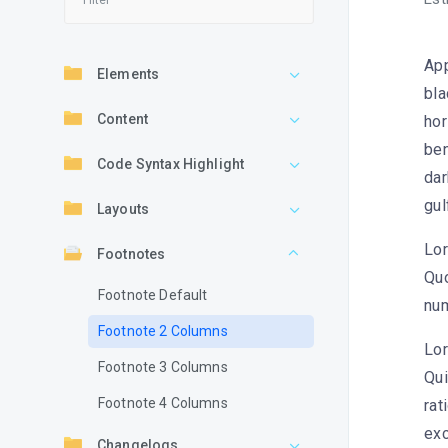
App
Elements
bla
Content
hor
ben
Code Syntax Highlight
dar
gul
Layouts
Lor
Footnotes
Quo
Footnote Default
nu
Footnote 2 Columns
Lor
Footnote 3 Columns
Qui
Footnote 4 Columns
rat
exc
Changelogs