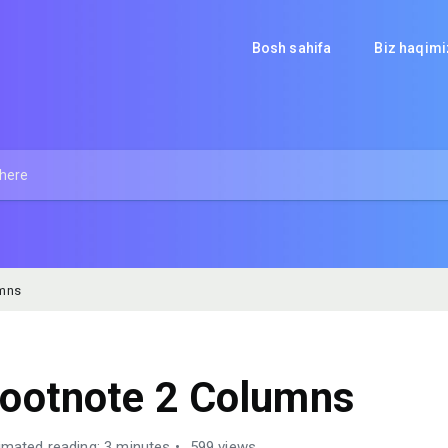
Bosh sahifa
Biz haqim
umns
ootnote 2 Columns
imated reading: 3 minutes
599 views