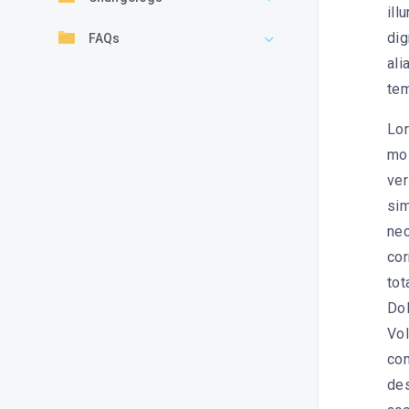
ill
dig
FAQs
ali
tem
Lor
mol
ver
sim
nec
cor
tot
Dol
Vol
con
des