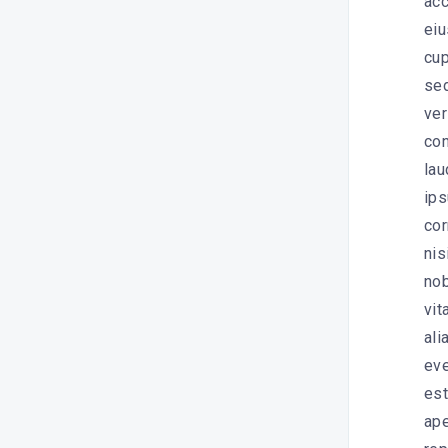
acc
eiu
cup
sed
ver
con
lau
ips
cor
nis
nob
vit
ali
eve
est
ape