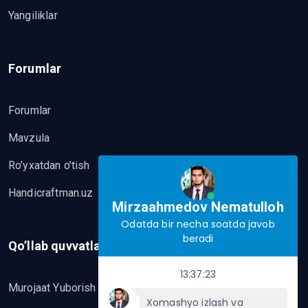
Yangiliklar
Forumlar
Forumlar
Mavzula
Ro’yxatdan o’tish
Handicraftman.uz
Mirzaahmedov Nematulloh
Odatda bir necha soatda javob
beradi
Qo’llab quvvatlash
13:37:23
Murojaat Yuborish
Xomashyo izlash va