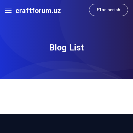
craftforum.uz
E'lon berish
Blog List