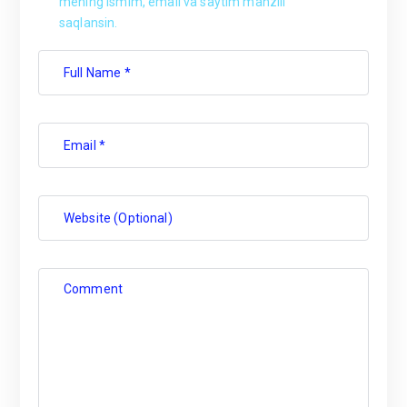
mening ismim, email va saytim manzili
saqlansin.
Full Name *
Email *
Website (Optional)
Comment