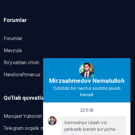
Forumlar
Forumlar
Mavzula
Ro’yxatdan o’tish
Handicraftman.uz
Mirzaahmedov Nematulloh
Odatda bir necha soatda javob
beradi
Qo’llab quvvatlash
23:11:18
Murojaat Yuborish
Xomashyo izlash va
Telegram orqalik murojaat yo’lash
yetkazib berish bo‘yicha