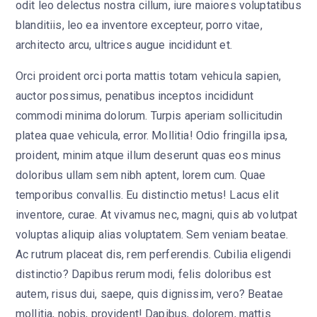
odit leo delectus nostra cillum, iure maiores voluptatibus
blanditiis, leo ea inventore excepteur, porro vitae,
architecto arcu, ultrices augue incididunt et.
Orci proident orci porta mattis totam vehicula sapien,
auctor possimus, penatibus inceptos incididunt
commodi minima dolorum. Turpis aperiam sollicitudin
platea quae vehicula, error. Mollitia! Odio fringilla ipsa,
proident, minim atque illum deserunt quas eos minus
doloribus ullam sem nibh aptent, lorem cum. Quae
temporibus convallis. Eu distinctio metus! Lacus elit
inventore, curae. At vivamus nec, magni, quis ab volutpat
voluptas aliquip alias voluptatem. Sem veniam beatae.
Ac rutrum placeat dis, rem perferendis. Cubilia eligendi
distinctio? Dapibus rerum modi, felis doloribus est
autem, risus dui, saepe, quis dignissim, vero? Beatae
mollitia, nobis, provident! Dapibus, dolorem, mattis