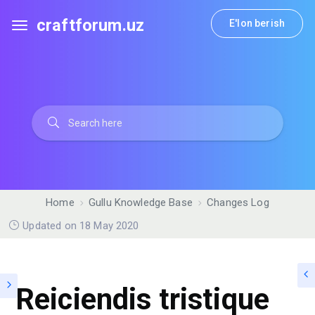
craftforum.uz
E'lon berish
Home
Gullu Knowledge Base
Changes Log
Updated on 18 May 2020
Reiciendis tristique