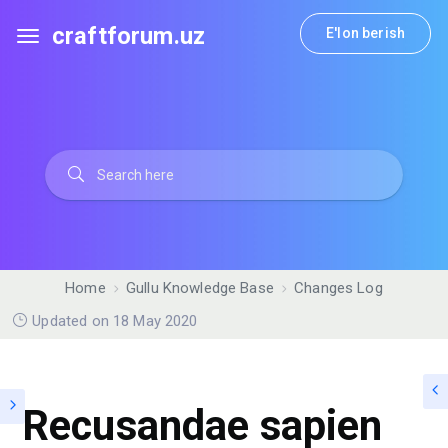
craftforum.uz
E'lon berish
Home
Gullu Knowledge Base
Changes Log
Updated on 18 May 2020
Recusandae sapien