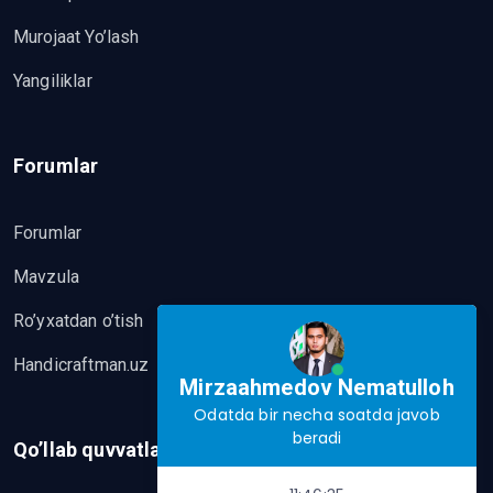
Murojaat Yo’lash
Yangiliklar
Forumlar
Forumlar
Mavzula
Ro’yxatdan o’tish
Handicraftman.uz
Mirzaahmedov Nematulloh
Odatda bir necha soatda javob
beradi
Qo’llab quvvatlash