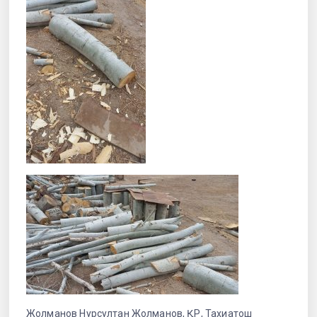
Жолманов Нурсултан Жолманов, ҚР, Тахиатош