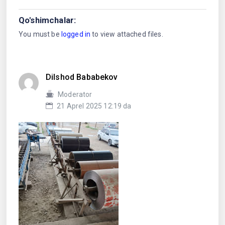
Qo'shimchalar:
You must be
logged in
to view attached files.
Dilshod Bababekov
Moderator
21 Aprel 2025 12:19 da