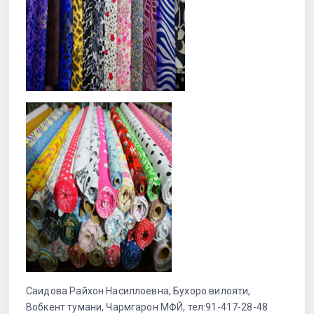
Саидова Райхон Насиллоевна, Бухоро вилояти,
Вобкент тумани, Чармгарон МФЙ, тел:91-417-28-48