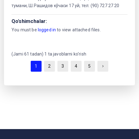
тумани, Ш.Рашидов кўчаси 17 уй, тел: (90) 727 27 20
Qo'shimchalar:
You must be
logged in
to view attached files.
(Jami 61 tadan) 1 ta javoblarni ko'rish
1
2
3
4
5