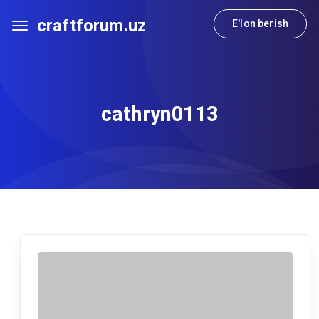
craftforum.uz
E'lon berish
cathryn0113