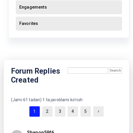
Engagements
Favorites
Forum Replies
Created
(Jami 61 tadan) 1 ta javoblarni ko'rish
1
2
3
4
5
Shanon59f6