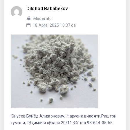
Dilshod Bababekov
Moderator
18 Aprel 2025 10:37 da
Юнусов Бунёд Алижонович, Фарғона вилояти,Риштон
тумани, Тўқимачи кўчаси 20/11-ўй, тел:93-644-35-55