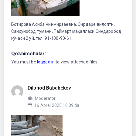
Ботирова Асиба Чинмирзаевна, Сирдарё вилояти,
Сайхунобод тумани, Паймарт маҳалласи Синдаробод
кўчаси 2 уй, тел: 91-100-90-61
Qo'shimchalar:
You must be
logged in
to view attached files.
Dilshod Bababekov
Moderator
16 Aprel 2025 10:39 da