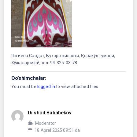
Янгиева Саодат, Бухоро вилояти, Қоракўл тумани,
Хўжалар мфй, тел: 94-325-03-78
Qo'shimchalar:
You must be
logged in
to view attached files.
Dilshod Bababekov
Moderator
18 Aprel 2025 09:51 da