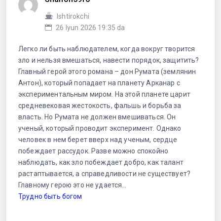
Ishtirokchi
26 Iyun 2026 19:35 da
Легко ли быть наблюдателем, когда вокруг творится
зло и нельзя вмешаться, навести порядок, защитить?
Главный герой этого романа – дон Румата (землянин
Антон), который попадает на планету Арканар с
экспериментальным миром. На этой планете царит
средневековая жестокость, фальшь и борьба за
власть. Но Румата не должен вмешиваться. Он
ученый, который проводит эксперимент. Однако
человек в нем берет вверх над ученым, сердце
побеждает рассудок. Разве можно спокойно
наблюдать, как зло побеждает добро, как талант
растаптывается, а справедливости не существует?
Главному герою это не удается…
Трудно быть богом