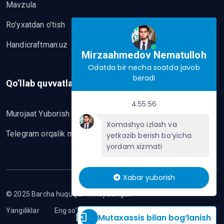
Mavzula
Ro’yxatdan o’tish
Handicraftman.uz
Mirzaahmedov Nematulloh
Odatda bir necha soatda javob
beradi
Qo’llab quvvatlash
4:55:56
Murojaat Yuborish
Xomashyo izlash va
Telegram orqalik murojaat yo’lash
yetkazib berish bo‘yicha
yordam xizmati
Xabar yuborish
© 2025 Barcha huquqlar himoyalangan
Yangiliklar
Eng so'nggi mavzular
Mutaxassis bilan bog‘lanish