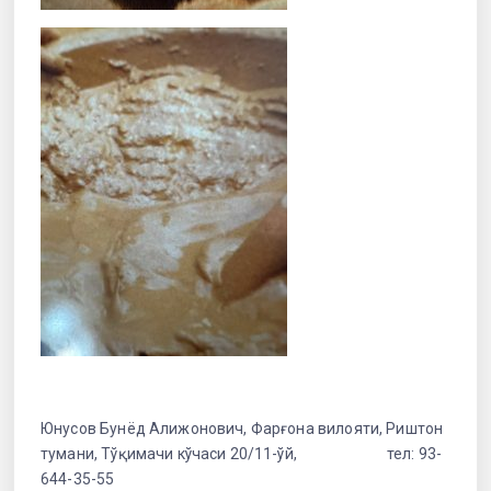
Юнусов Бунёд Алижонович, Фарғона вилояти, Риштон
тумани, Тўқимачи кўчаси 20/11-ўй, тел: 93-
644-35-55