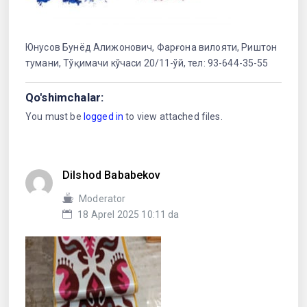
Юнусов Бунёд Алижонович, Фарғона вилояти, Риштон
тумани, Тўқимачи кўчаси 20/11-ўй, тел: 93-644-35-55
Qo'shimchalar:
You must be
logged in
to view attached files.
Dilshod Bababekov
Moderator
18 Aprel 2025 10:11 da