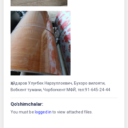
Ҳайдаров Улуғбек Нарзуллоевич, Бухоро вилояти,
Вобкент тумани, Чорбоғкент МФЙ, тел:91-645-24-44
Qo'shimchalar:
You must be
logged in
to view attached files.