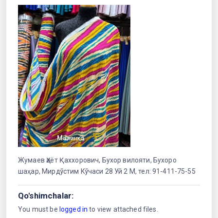
Жумаев Ҳаёт Қаххорович, Бухор вилояти, Бухоро
шаҳар, Мирдўстим Кўчаси 28 Уй 2 М, тел: 91-411-75-55
Qo'shimchalar:
You must be
logged in
to view attached files.