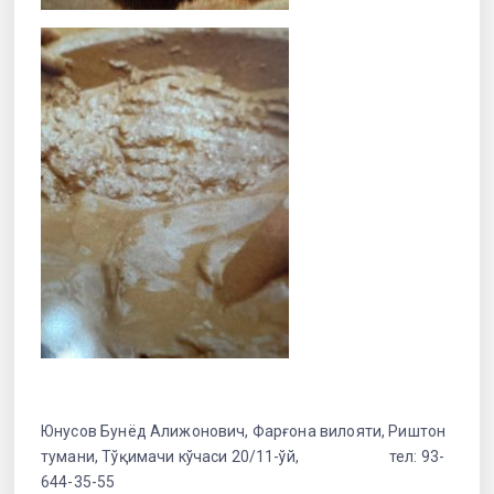
Юнусов Бунёд Алижонович, Фарғона вилояти, Риштон
тумани, Тўқимачи кўчаси 20/11-ўй, тел: 93-
644-35-55