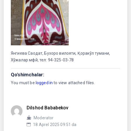
Янгиева Саодат, Бухоро вилояти, Қоракўл тумани,
Хўжалар мфй, тел: 94-325-03-78
Qo'shimchalar:
You must be
logged in
to view attached files.
Dilshod Bababekov
Moderator
18 Aprel 2025 09:51 da