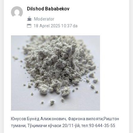
Dilshod Bababekov
Moderator
18 Aprel 2025 10:37 da
Юнусов Бунёд Алижонович, Фарғона вилояти,Риштон
тумани, Тўқимачи кўчаси 20/11-ўй, тел:93-644-35-55