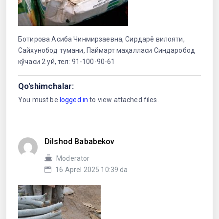
Ботирова Асиба Чинмирзаевна, Сирдарё вилояти,
Сайхунобод тумани, Паймарт маҳалласи Синдаробод
кўчаси 2 уй, тел: 91-100-90-61
Qo'shimchalar:
You must be
logged in
to view attached files.
Dilshod Bababekov
Moderator
16 Aprel 2025 10:39 da