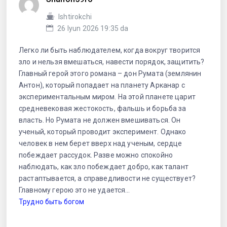
Ishtirokchi
26 Iyun 2026 19:35 da
Легко ли быть наблюдателем, когда вокруг творится
зло и нельзя вмешаться, навести порядок, защитить?
Главный герой этого романа – дон Румата (землянин
Антон), который попадает на планету Арканар с
экспериментальным миром. На этой планете царит
средневековая жестокость, фальшь и борьба за
власть. Но Румата не должен вмешиваться. Он
ученый, который проводит эксперимент. Однако
человек в нем берет вверх над ученым, сердце
побеждает рассудок. Разве можно спокойно
наблюдать, как зло побеждает добро, как талант
растаптывается, а справедливости не существует?
Главному герою это не удается…
Трудно быть богом