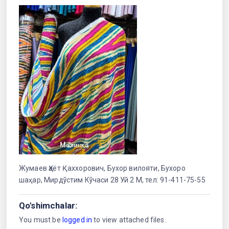
Жумаев Ҳаёт Қаххорович, Бухор вилояти, Бухоро
шаҳар, Мирдўстим Кўчаси 28 Уй 2 М, тел: 91-411-75-55
Qo'shimchalar:
You must be
logged in
to view attached files.