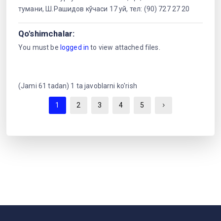
тумани, Ш.Рашидов кўчаси 17 уй, тел: (90) 727 27 20
Qo'shimchalar:
You must be
logged in
to view attached files.
(Jami 61 tadan) 1 ta javoblarni ko'rish
1
2
3
4
5