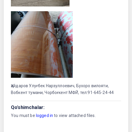
Ҳайдаров Улуғбек Нарзуллоевич, Бухоро вилояти,
Вобкент тумани, Чорбоғкент МФЙ, тел:91-645-24-44
Qo'shimchalar:
You must be
logged in
to view attached files.