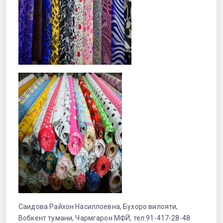
Саидова Райхон Насиллоевна, Бухоро вилояти,
Вобкент тумани, Чармгарон МФЙ, тел:91-417-28-48