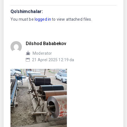
Qo'shimchalar:
You must be
logged in
to view attached files.
Dilshod Bababekov
Moderator
21 Aprel 2025 12:19 da