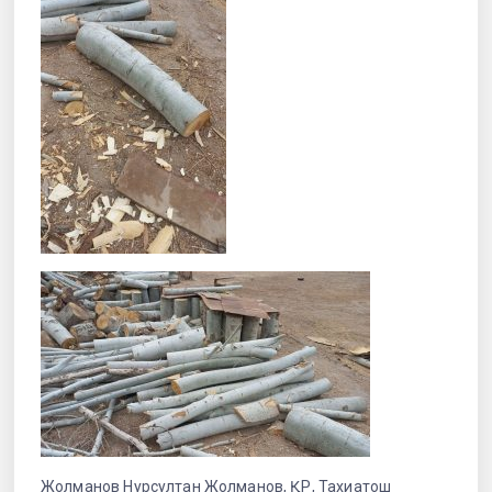
Жолманов Нурсултан Жолманов, ҚР, Тахиатош