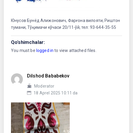
Юнусов Бунёд Алижонович, Фарғона вилояти, Риштон
тумани, Тўқимачи кўчаси 20/11-ўй, тел: 93-644-35-55
Qo'shimchalar:
You must be
logged in
to view attached files.
Dilshod Bababekov
Moderator
18 Aprel 2025 10:11 da