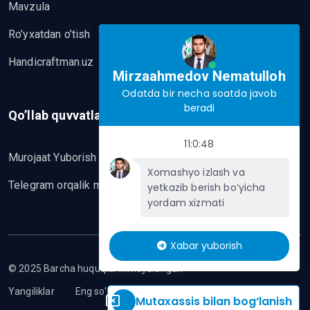
Mavzula
Ro’yxatdan o’tish
Handicraftman.uz
Mirzaahmedov Nematulloh
Odatda bir necha soatda javob
beradi
Qo’llab quvvatlash
11:0:48
Murojaat Yuborish
Xomashyo izlash va
Telegram orqalik murojaat yo’lash
yetkazib berish bo‘yicha
yordam xizmati
Xabar yuborish
© 2025 Barcha huquqlar himoyalangan
Yangiliklar
Eng so'nggi mavzular
Mutaxassis bilan bog‘lanish