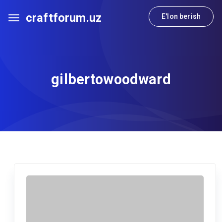
craftforum.uz
E'lon berish
gilbertowoodward