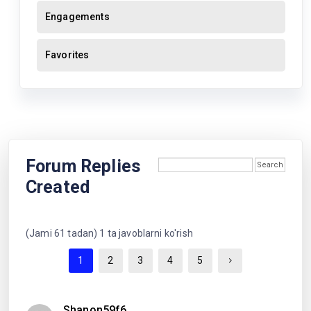
Engagements
Favorites
Forum Replies
Created
(Jami 61 tadan) 1 ta javoblarni ko'rish
1
2
3
4
5
Shanon59f6