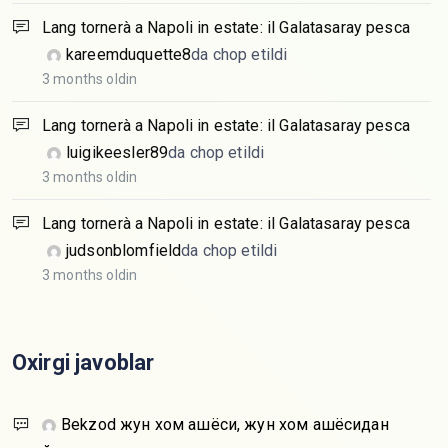
Lang tornerà a Napoli in estate: il Galatasaray pesca
kareemduquette8
da chop etildi
3 months oldin
Lang tornerà a Napoli in estate: il Galatasaray pesca
luigikeesler89
da chop etildi
3 months oldin
Lang tornerà a Napoli in estate: il Galatasaray pesca
judsonblomfield
da chop etildi
3 months oldin
Oxirgi javoblar
Bekzod
жун хом ашёси, жун хом ашёсидан