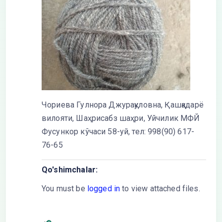
Чориева Гулнора Джурақуловна, Қашқадарё
вилояти, Шаҳрисабз шаҳри, Уйчилик МФЙ
Фусункор кўчаси 58-уй, тел: 998(90) 617-
76-65
Qo'shimchalar:
You must be
logged in
to view attached files.