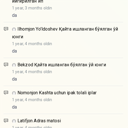
йигирилган ип
1 year, 3 months oldin
da
Ilhomjon Yo’ldoshev
Қайта ишланган бўялган қўй
юнги
1 year, 4 months oldin
da
Bekzod
Қайта ишланган бўялган қўй юнги
1 year, 4 months oldin
da
Nomonjon
Kashta uchun ipak tolali iplar
1 year, 4 months oldin
da
Latifjon
Adras matosi
1 year, 4 months oldin