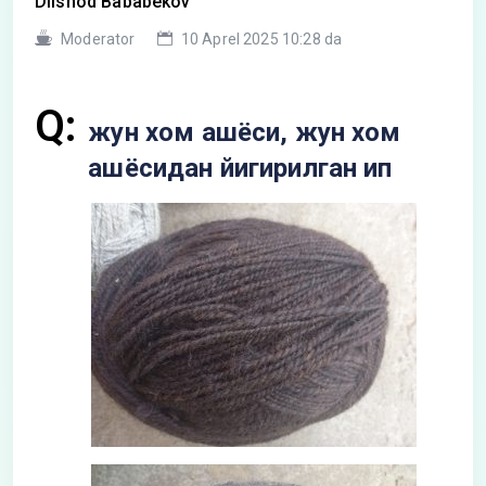
Dilshod Bababekov
Moderator
10 Aprel 2025 10:28 da
Q:
жун хом ашёси, жун хом
ашёсидан йигирилган ип