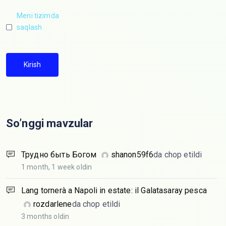
Meni tizimda
saqlash
Kirish
So’nggi mavzular
Трудно быть Богом
shanon59f6
da chop etildi
1 month, 1 week oldin
Lang tornerà a Napoli in estate: il Galatasaray pesca
rozdarlene
da chop etildi
3 months oldin