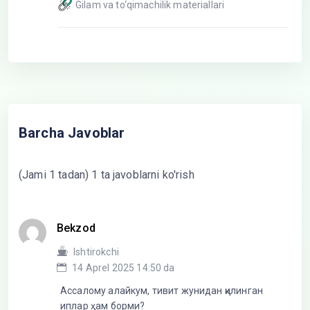
Gilam va to‘qimachilik materiallari
Barcha Javoblar
(Jami 1 tadan) 1 ta javoblarni ko'rish
Bekzod
Ishtirokchi
14 Aprel 2025 14:50 da
Ассалому алайкум, тивит жунидан қилинган
иплар ҳам борми?