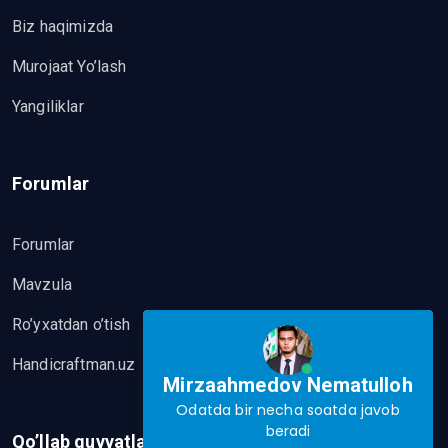
Biz haqimizda
Murojaat Yo’lash
Yangiliklar
Forumlar
Forumlar
Mavzula
Ro’yxatdan o’tish
Handicraftman.uz
Mirzaahmedov Nematulloh
Odatda bir necha soatda javob
beradi
Qo’llab quvvatlash