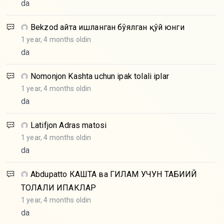
da
Bekzod
Қайта ишланган бўялган қўй юнги
1 year, 4 months oldin
da
Nomonjon
Kashta uchun ipak tolali iplar
1 year, 4 months oldin
da
Latifjon
Adras matosi
1 year, 4 months oldin
da
Abdupatto
КАШТА ва ГИЛАМ УЧУН ТАБИИЙ
ТОЛАЛИ ИПАКЛАР
1 year, 4 months oldin
da