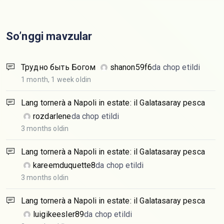
So’nggi mavzular
Трудно быть Богом
shanon59f6
da chop etildi
1 month, 1 week oldin
Lang tornerà a Napoli in estate: il Galatasaray pesca
rozdarlene
da chop etildi
3 months oldin
Lang tornerà a Napoli in estate: il Galatasaray pesca
kareemduquette8
da chop etildi
3 months oldin
Lang tornerà a Napoli in estate: il Galatasaray pesca
luigikeesler89
da chop etildi