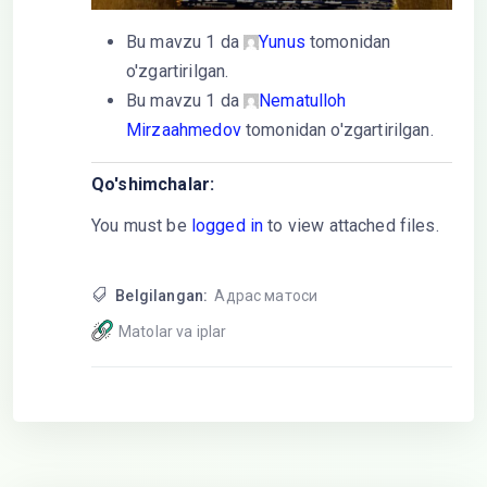
Bu mavzu 1 da
Yunus
tomonidan
o'zgartirilgan.
Bu mavzu 1 da
Nematulloh
Mirzaahmedov
tomonidan o'zgartirilgan.
Qo'shimchalar:
You must be
logged in
to view attached files.
Belgilangan:
Адрас матоси
Matolar va iplar