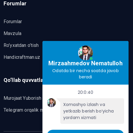
Forumlar
Forumlar
Mavzula
Ro’yxatdan o’tish
Handicraftman.uz
Mirzaahmedov Nematulloh
Odatda bir necha soatda javob
beradi
Qo’llab quvvatlash
20:0:40
Murojaat Yuborish
Xomashyo izlash va
Telegram orqalik murojaat yo’lash
yetkazib berish bo‘yicha
yordam xizmati