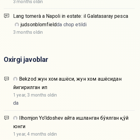
3 months oldin
Lang tornerà a Napoli in estate: il Galatasaray pesca
judsonblomfield
da chop etildi
3 months oldin
Oxirgi javoblar
Bekzod
жун хом ашёси, жун хом ашёсидан
йигирилган ип
1 year, 3 months oldin
da
Ilhomjon Yo’ldoshev
Қайта ишланган бўялган қўй
юнги
1 year, 4 months oldin