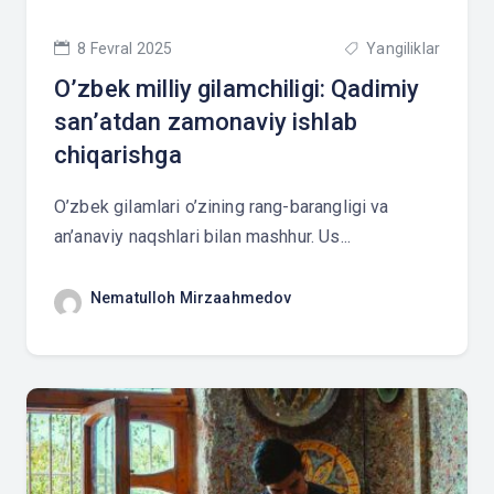
8 Fevral 2025
Yangiliklar
O’zbek milliy gilamchiligi: Qadimiy
san’atdan zamonaviy ishlab
chiqarishga
O’zbek gilamlari o’zining rang-barangligi va
an’anaviy naqshlari bilan mashhur. Us...
Nematulloh Mirzaahmedov