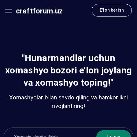
craftforum.uz
E'lon berish
"Hunarmandlar uchun
xomashyo bozori e’lon joylang
va xomashyo toping!"
Xomashyolar bilan savdo qiling va hamkorlikni
rivojlantiring!
Izlash