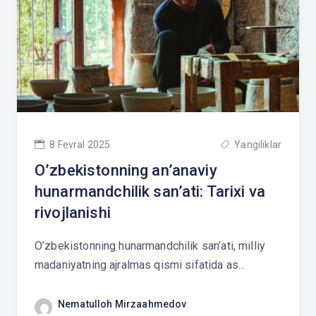
8 Fevral 2025
Yangiliklar
O’zbekistonning an’anaviy
hunarmandchilik san’ati: Tarixi va
rivojlanishi
O’zbekistonning hunarmandchilik san’ati, milliy
madaniyatning ajralmas qismi sifatida as...
Nematulloh Mirzaahmedov