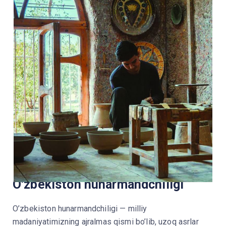
O'zbekiston hunarmandchiligi
O’zbekiston hunarmandchiligi — milliy
madaniyatimizning ajralmas qismi bo’lib, uzoq asrlar