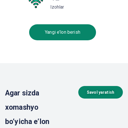
Izohlar
Yangi e’lon berish
Agar sizda
Savol yaratish
xomashyo
bo‘yicha e’lon