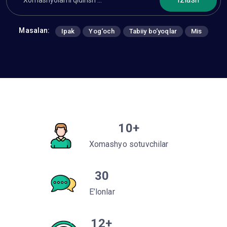
Masalan:
Ipak
Yog‘och
Tabiiy bo‘yoqlar
Mis
10
+
Xomashyo sotuvchilar
30
E’lonlar
12
+