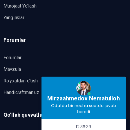
Murojaat Yo’lash
Yangiliklar
Forumlar
Forumlar
Mavzula
Ro’yxatdan o’tish
Handicraftman.uz
Mirzaahmedov Nematulloh
Odatda bir necha soatda javob
beradi
Qo’llab quvvatlash
12:36:39