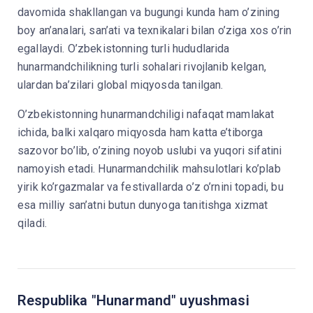
davomida shakllangan va bugungi kunda ham o’zining
boy an’analari, san’ati va texnikalari bilan o’ziga xos o’rin
egallaydi. O’zbekistonning turli hududlarida
hunarmandchilikning turli sohalari rivojlanib kelgan,
ulardan ba’zilari global miqyosda tanilgan.
O’zbekistonning hunarmandchiligi nafaqat mamlakat
ichida, balki xalqaro miqyosda ham katta e’tiborga
sazovor bo’lib, o’zining noyob uslubi va yuqori sifatini
namoyish etadi. Hunarmandchilik mahsulotlari ko’plab
yirik ko’rgazmalar va festivallarda o’z o’rnini topadi, bu
esa milliy san’atni butun dunyoga tanitishga xizmat
qiladi.
Respublika "Hunarmand" uyushmasi