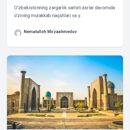
O’zbekistonning zargarlik san’ati asrlar davomida
o’zining murakkab naqshlari va y...
Nematulloh Mirzaahmedov