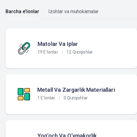
Barcha e’lonlar
Izohlar va muhokamalar
Matolar Va Iplar
19 E'lonlar
|
12 Qiziqishlar
Metall Va Zargarlik Materiallari
1 E'lonlar
|
0 Qiziqishlar
Yog‘och Va O‘ymakorlik