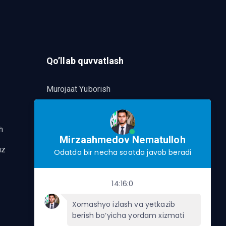
Qo’llab quvvatlash
Murojaat Yuborish
Telegram orqalik murojaat yo’lash
h
Mirzaahmedov Nematulloh
uz
Odatda bir necha soatda javob beradi
14:16:0
Xomashyo izlash va yetkazib
berish bo‘yicha yordam xizmati