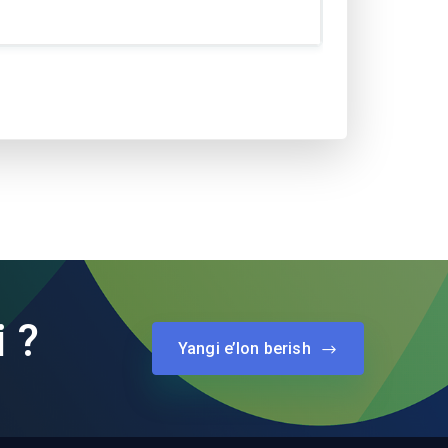
i ?
Yangi e’lon berish