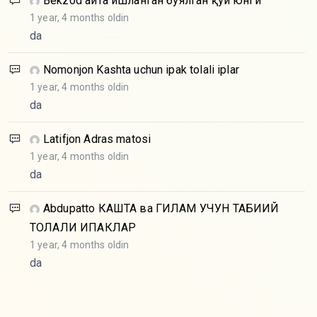
Bekzod
Қайта ишланган бўялган қўй юнги
1 year, 4 months oldin
da
Nomonjon
Kashta uchun ipak tolali iplar
1 year, 4 months oldin
da
Latifjon
Adras matosi
1 year, 4 months oldin
da
Abdupatto
КАШТА ва ГИЛАМ УЧУН ТАБИИЙ
ТОЛАЛИ ИПАКЛАР
1 year, 4 months oldin
da