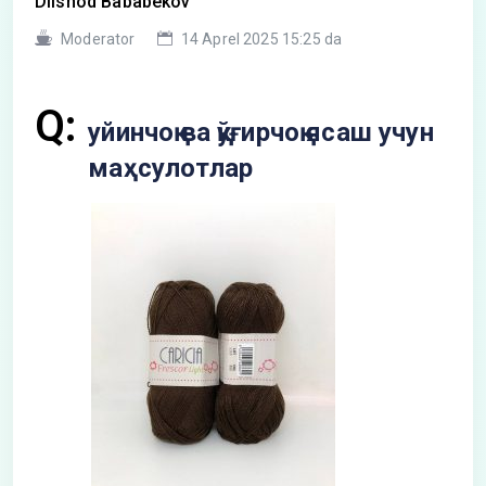
Dilshod Bababekov
Moderator
14 Aprel 2025 15:25 da
Q:
уйинчоқ ва қўғирчоқ ясаш учун
маҳсулотлар