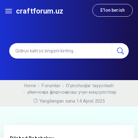
craftforum.uz
E'lon berish
Forumlar
O’yinchoqlar tayyorlash
Home
уйинчоқ ва қўғирчоқ ясаш учун маҳсулотлар
Yangilangan sana 14 Aprel 2025