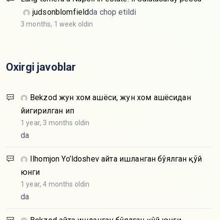
judsonblomfield
da chop etildi
3 months, 1 week oldin
Oxirgi javoblar
Bekzod
жун хом ашёси, жун хом ашёсидан
йигирилган ип
1 year, 3 months oldin
da
Ilhomjon Yo’ldoshev
Қайта ишланган бўялган қўй
юнги
1 year, 4 months oldin
da