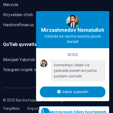
Mavzula
Ro’yxatdan o’tish
Handicraftman.uz
Mirzaahmedov Nematulloh
Odatda bir necha soatda javob
beradi
Qo’llab quvvatlash
10:12:5
Murojaat Yuborish
Xomashyo izlash va
Telegram orqalik murojaat yo’lash
yetkazib berish bo‘yicha
yordam xizmati
Xabar yuborish
© 2025 Barcha huquqlar himoyalangan
Yangiliklar
Eng so'nggi mavzular
Mutaxassis bilan bog‘lanish