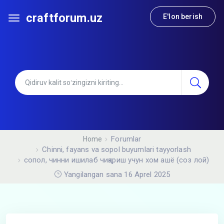
craftforum.uz
E'lon berish
Forumlar
Home
Chinni, fayans va sopol buyumlari tayyorlash
сопол, чинни ишилаб чиқариш учун хом ашё (соз лой)
Yangilangan sana 16 Aprel 2025