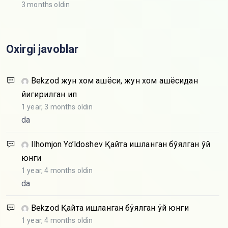
3 months oldin
Oxirgi javoblar
Bekzod
жун хом ашёси, жун хом ашёсидан
йигирилган ип
1 year, 3 months oldin
da
Ilhomjon Yo’ldoshev
Қайта ишланган бўялган қўй
юнги
1 year, 4 months oldin
da
Bekzod
Қайта ишланган бўялган қўй юнги
1 year, 4 months oldin