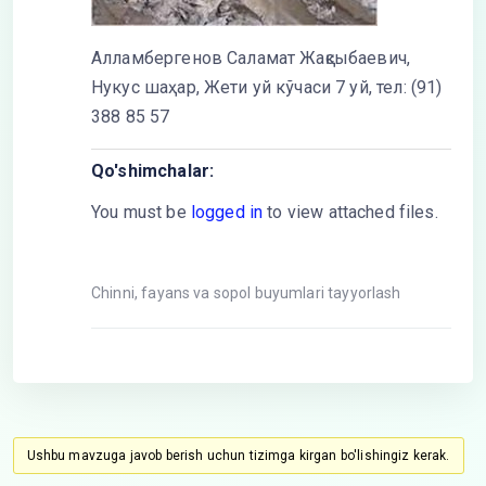
Алламбергенов Саламат Жақсыбаевич,
Нукус шаҳар, Жети уй кўчаси 7 уй, тел: (91)
388 85 57
Qo'shimchalar:
You must be
logged in
to view attached files.
Chinni, fayans va sopol buyumlari tayyorlash
Ushbu mavzuga javob berish uchun tizimga kirgan bo'lishingiz kerak.