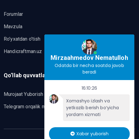
Forumlar
Mavzula
Ro’yxatdan o’tish
Handicraftman.uz
Mirzaahmedov Nematulloh
Odatda bir necha soatda javob
beradi
Qo’llab quvvatlash
16:10:26
Murojaat Yuborish
Xomashyo izlash va
Telegram orqalik murojaat yo’lash
yetkazib berish bo‘yicha
yordam xizmati
Xabar yuborish