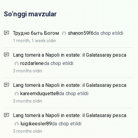
So’nggi mavzular
Трудно быть Богом
shanon59f6
da chop etildi
1 month, 1 week oldin
Lang tornerà a Napoli in estate: il Galatasaray pesca
rozdarlene
da chop etildi
3 months oldin
Lang tornerà a Napoli in estate: il Galatasaray pesca
kareemduquette8
da chop etildi
3 months oldin
Lang tornerà a Napoli in estate: il Galatasaray pesca
luigikeesler89
da chop etildi
3 months oldin