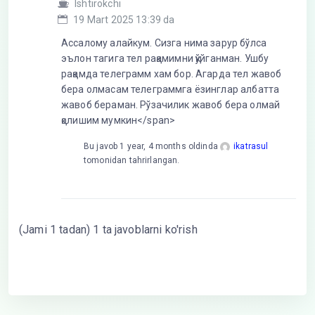
Ishtirokchi
19 Mart 2025 13:39 da
Ассалому алайкум. Сизга нима зарур бўлса
эълон тагига тел рақамимни қўйганман. Ушбу
рақамда телеграмм хам бор. Агарда тел жавоб
бера олмасам телеграммга ёзинглар албатта
жавоб бераман. Рўзачилик жавоб бера олмай
қолишим мумкин</span>
Bu javob 1 year, 4 months oldinda
ikatrasul
tomonidan tahrirlangan.
(Jami 1 tadan) 1 ta javoblarni ko'rish