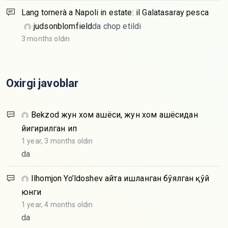
Lang tornerà a Napoli in estate: il Galatasaray pesca
judsonblomfield
da chop etildi
3 months oldin
Oxirgi javoblar
Bekzod
жун хом ашёси, жун хом ашёсидан
йигирилган ип
1 year, 3 months oldin
da
Ilhomjon Yo’ldoshev
Қайта ишланган бўялган қўй
юнги
1 year, 4 months oldin
da