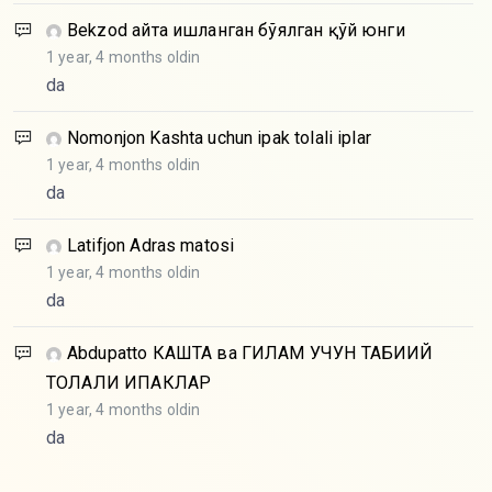
Bekzod
Қайта ишланган бўялган қўй юнги
1 year, 4 months oldin
da
Nomonjon
Kashta uchun ipak tolali iplar
1 year, 4 months oldin
da
Latifjon
Adras matosi
1 year, 4 months oldin
da
Abdupatto
КАШТА ва ГИЛАМ УЧУН ТАБИИЙ
ТОЛАЛИ ИПАКЛАР
1 year, 4 months oldin
da