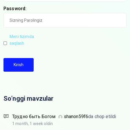
Password:
Meni tizimda
saqlash
Kirish
So’nggi mavzular
Трудно быть Богом
shanon59f6
da chop etildi
1 month, 1 week oldin