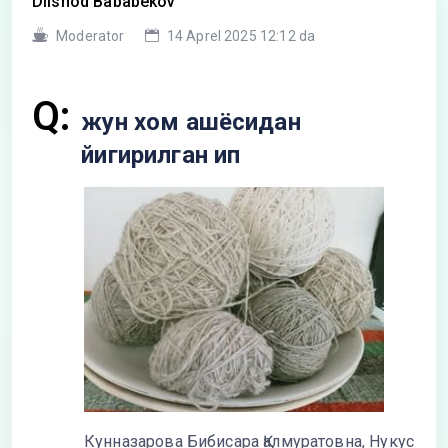
Dilshod Bababekov
Moderator
14 Aprel 2025 12:12 da
Q:
жун хом ашёсидан
йигирилган ип
Кунназарова Бибисара Қалмуратовна, Нукус