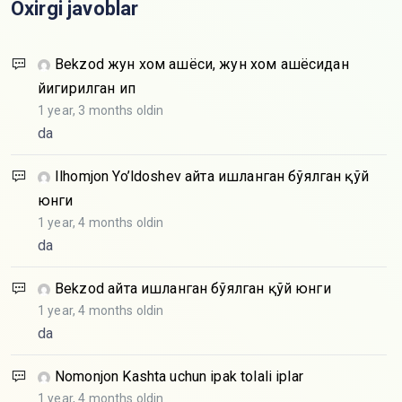
Oxirgi javoblar
Bekzod
жун хом ашёси, жун хом ашёсидан
йигирилган ип
1 year, 3 months oldin
da
Ilhomjon Yo’ldoshev
Қайта ишланган бўялган қўй
юнги
1 year, 4 months oldin
da
Bekzod
Қайта ишланган бўялган қўй юнги
1 year, 4 months oldin
da
Nomonjon
Kashta uchun ipak tolali iplar
1 year, 4 months oldin