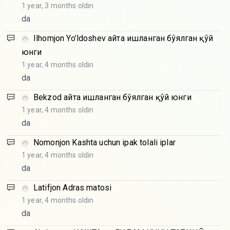
1 year, 3 months oldin
da
Ilhomjon Yo’ldoshev
Қайта ишланган бўялган қўй
юнги
1 year, 4 months oldin
da
Bekzod
Қайта ишланган бўялган қўй юнги
1 year, 4 months oldin
da
Nomonjon
Kashta uchun ipak tolali iplar
1 year, 4 months oldin
da
Latifjon
Adras matosi
1 year, 4 months oldin
da