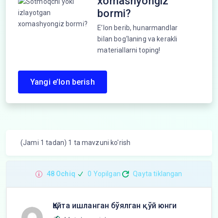
xomashyongiz
bormi?
E’lon berib, hunarmandlar
bilan bog‘laning va kerakli
materiallarni toping!
Yangi e’lon berish
(Jami 1 tadan) 1 ta mavzuni ko'rish
48 Ochiq
0 Yopilgan
Qayta tiklangan
Қайта ишланган бўялган қўй юнги