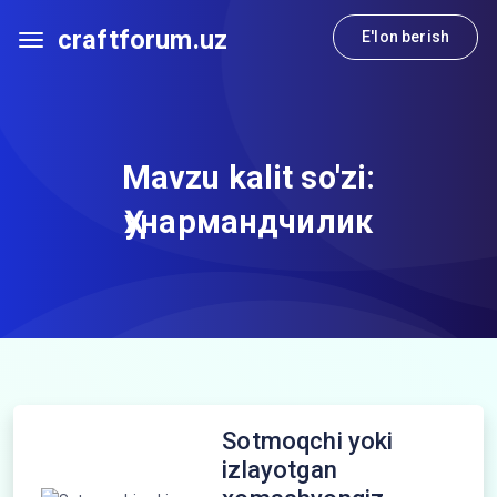
craftforum.uz
E'lon berish
Mavzu kalit so'zi:
Ҳунармандчилик
Sotmoqchi yoki
izlayotgan