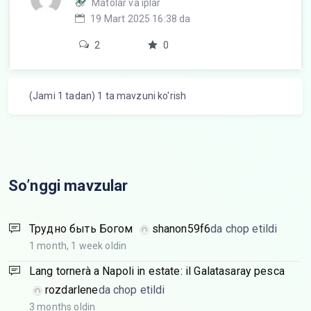
Matolar va iplar
19 Mart 2025 16:38 da
2
0
(Jami 1 tadan) 1 ta mavzuni ko'rish
So’nggi mavzular
Трудно быть Богом
shanon59f6
da chop etildi
1 month, 1 week oldin
Lang tornerà a Napoli in estate: il Galatasaray pesca
rozdarlene
da chop etildi
3 months oldin