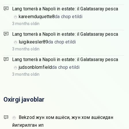
Lang tornerà a Napoli in estate: il Galatasaray pesca
kareemduquette8
da chop etildi
3 months oldin
Lang tornerà a Napoli in estate: il Galatasaray pesca
luigikeesler89
da chop etildi
3 months oldin
Lang tornerà a Napoli in estate: il Galatasaray pesca
judsonblomfield
da chop etildi
3 months oldin
Oxirgi javoblar
Bekzod
жун хом ашёси, жун хом ашёсидан
йигирилган ип