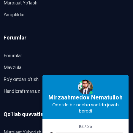
Murojaat Yo’lash
Yangiliklar
Forumlar
Forumlar
Mavzula
Ro’yxatdan o’tish
Handicraftman.uz
Mirzaahmedov Nematulloh
Odatda bir necha soatda javob
beradi
Qo’llab quvvatlash
16:7:35
Murojaat Yuborish