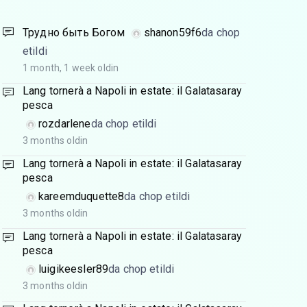
Трудно быть Богом
shanon59f6
da chop
etildi
1 month, 1 week oldin
Lang tornerà a Napoli in estate: il Galatasaray
pesca
rozdarlene
da chop etildi
3 months oldin
Lang tornerà a Napoli in estate: il Galatasaray
pesca
kareemduquette8
da chop etildi
3 months oldin
Lang tornerà a Napoli in estate: il Galatasaray
pesca
luigikeesler89
da chop etildi
3 months oldin