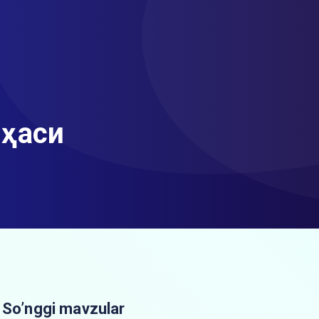
иҳаси
So’nggi mavzular