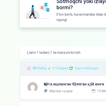
Sotmoqchi yoki izla
bormi?
E’lon berib, hunarmandlar bilan b
toping!
(Jami 1 tadan) 1 ta mavzuni ko'rish
48 Ochiq
0 Yopilgan
Qayta tiklangan
Қайта ишланган бўялган қўй юнги
Matolar va iplar
19 Ma