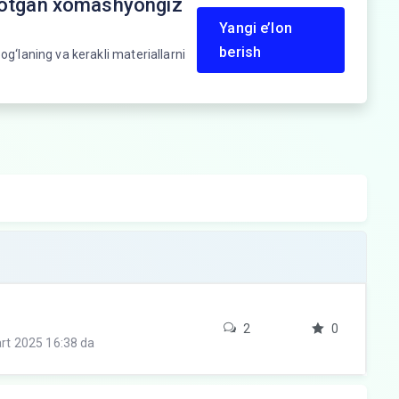
yotgan xomashyongiz
Yangi e’lon
berish
og‘laning va kerakli materiallarni
2
0
rt 2025 16:38 da