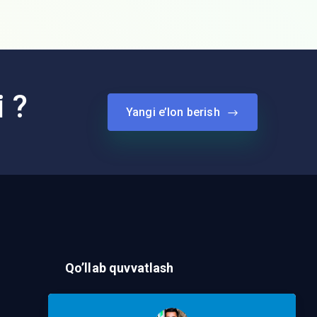
i ?
Yangi e’lon berish
Qo’llab quvvatlash
Murojaat Yuborish