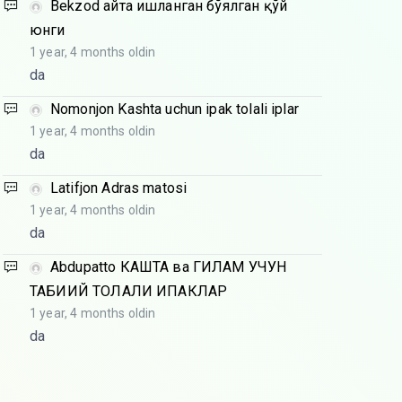
Bekzod
Қайта ишланган бўялган қўй
юнги
1 year, 4 months oldin
da
Nomonjon
Kashta uchun ipak tolali iplar
1 year, 4 months oldin
da
Latifjon
Adras matosi
1 year, 4 months oldin
da
Abdupatto
КАШТА ва ГИЛАМ УЧУН
ТАБИИЙ ТОЛАЛИ ИПАКЛАР
1 year, 4 months oldin
da