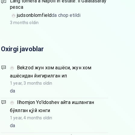
Lang tornerà a Napoli in estate: il Galatasaray
pesca
judsonblomfield
da chop etildi
3 months oldin
Oxirgi javoblar
Bekzod
жун хом ашёси, жун хом
ашёсидан йигирилган ип
1 year, 3 months oldin
da
Ilhomjon Yo’ldoshev
Қайта ишланган
бўялган қўй юнги
1 year, 4 months oldin
da