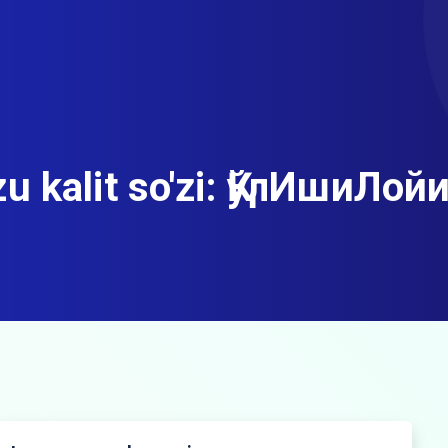
 kalit so'zi:
ҚўлИшиЛой