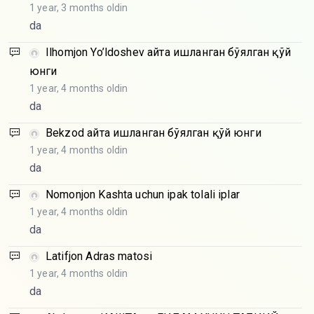
1 year, 3 months oldin
da
Ilhomjon Yo’ldoshev
Қайта ишланган бўялган қўй
юнги
1 year, 4 months oldin
da
Bekzod
Қайта ишланган бўялган қўй юнги
1 year, 4 months oldin
da
Nomonjon
Kashta uchun ipak tolali iplar
1 year, 4 months oldin
da
Latifjon
Adras matosi
1 year, 4 months oldin
da