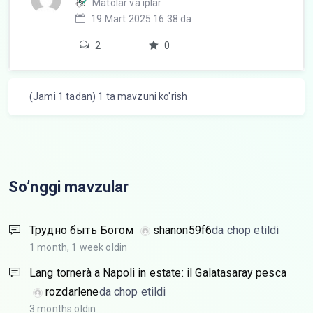
Matolar va iplar
19 Mart 2025 16:38 da
2
0
(Jami 1 tadan) 1 ta mavzuni ko'rish
So’nggi mavzular
Трудно быть Богом
shanon59f6
da chop etildi
1 month, 1 week oldin
Lang tornerà a Napoli in estate: il Galatasaray pesca
rozdarlene
da chop etildi
3 months oldin