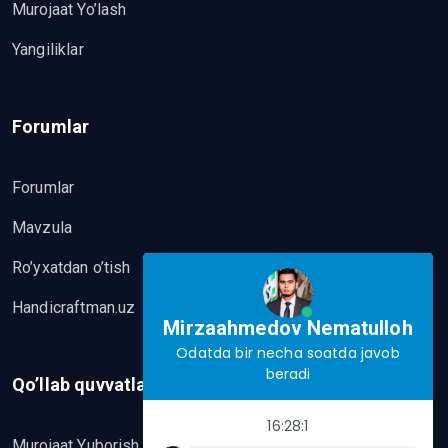
Murojaat Yo’lash
Yangiliklar
Forumlar
Forumlar
Mavzula
Ro’yxatdan o’tish
Handicraftman.uz
Mirzaahmedov Nematulloh
Odatda bir necha soatda javob
beradi
Qo’llab quvvatlash
16:28:1
Murojaat Yuborish