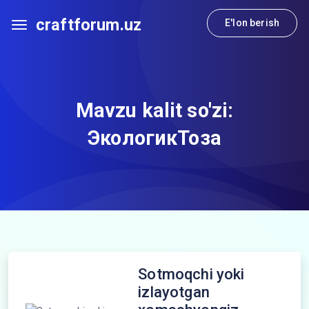
craftforum.uz
E'lon berish
Mavzu kalit so'zi:
ЭкологикТоза
Sotmoqchi yoki
izlayotgan