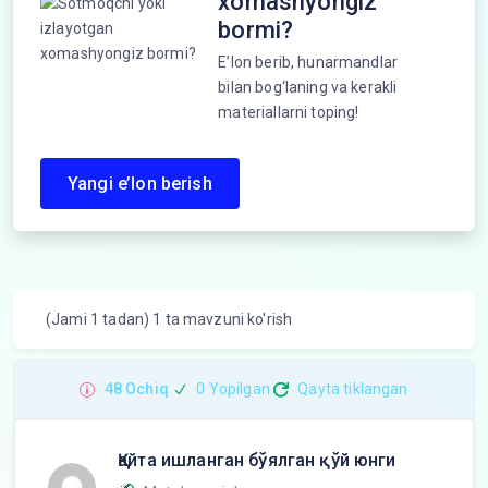
xomashyongiz
bormi?
E’lon berib, hunarmandlar
bilan bog‘laning va kerakli
materiallarni toping!
Yangi e’lon berish
(Jami 1 tadan) 1 ta mavzuni ko'rish
48 Ochiq
0 Yopilgan
Qayta tiklangan
Қайта ишланган бўялган қўй юнги