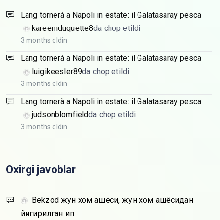
Lang tornerà a Napoli in estate: il Galatasaray pesca
kareemduquette8
da chop etildi
3 months oldin
Lang tornerà a Napoli in estate: il Galatasaray pesca
luigikeesler89
da chop etildi
3 months oldin
Lang tornerà a Napoli in estate: il Galatasaray pesca
judsonblomfield
da chop etildi
3 months oldin
Oxirgi javoblar
Bekzod
жун хом ашёси, жун хом ашёсидан
йигирилган ип