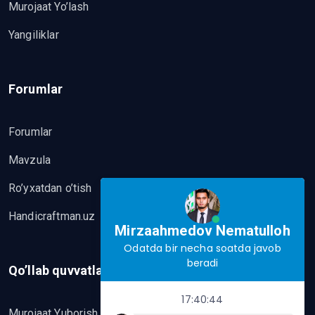
Murojaat Yo’lash
Yangiliklar
Forumlar
Forumlar
Mavzula
Ro’yxatdan o’tish
Handicraftman.uz
Mirzaahmedov Nematulloh
Odatda bir necha soatda javob
beradi
Qo’llab quvvatlash
17:40:44
Murojaat Yuborish