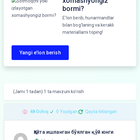
xomashyongiz
bormi?
E’lon berib, hunarmandlar
bilan bog‘laning va kerakli
materiallarni toping!
Yangi e’lon berish
(Jami 1 tadan) 1 ta mavzuni ko'rish
48 Ochiq
0 Yopilgan
Qayta tiklangan
Қайта ишланган бўялган қўй юнги