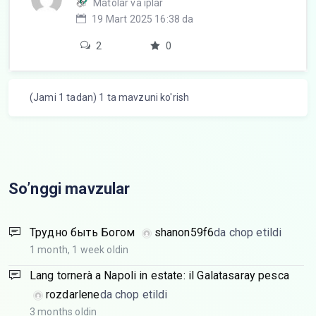
Matolar va iplar
19 Mart 2025 16:38 da
2
0
(Jami 1 tadan) 1 ta mavzuni ko'rish
So’nggi mavzular
Трудно быть Богом
shanon59f6
da chop etildi
1 month, 1 week oldin
Lang tornerà a Napoli in estate: il Galatasaray pesca
rozdarlene
da chop etildi
3 months oldin