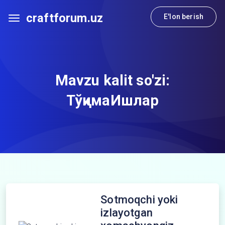
craftforum.uz
E'lon berish
Mavzu kalit so'zi:
ТўқимаИшлар
Sotmoqchi yoki
izlayotgan