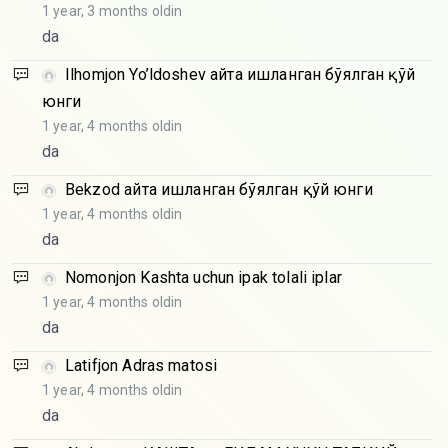
1 year, 3 months oldin
da
Ilhomjon Yo’ldoshev
Қайта ишланган бўялган қўй
юнги
1 year, 4 months oldin
da
Bekzod
Қайта ишланган бўялган қўй юнги
1 year, 4 months oldin
da
Nomonjon
Kashta uchun ipak tolali iplar
1 year, 4 months oldin
da
Latifjon
Adras matosi
1 year, 4 months oldin
da