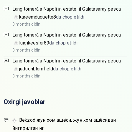
Lang tornerà a Napoli in estate: il Galatasaray pesca
kareemduquette8
da chop etildi
3 months oldin
Lang tornerà a Napoli in estate: il Galatasaray pesca
luigikeesler89
da chop etildi
3 months oldin
Lang tornerà a Napoli in estate: il Galatasaray pesca
judsonblomfield
da chop etildi
3 months oldin
Oxirgi javoblar
Bekzod
жун хом ашёси, жун хом ашёсидан
йигирилган ип