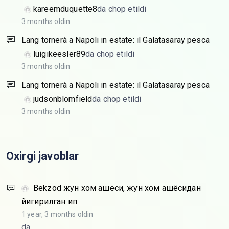
kareemduquette8
da chop etildi
3 months oldin
Lang tornerà a Napoli in estate: il Galatasaray pesca
luigikeesler89
da chop etildi
3 months oldin
Lang tornerà a Napoli in estate: il Galatasaray pesca
judsonblomfield
da chop etildi
3 months oldin
Oxirgi javoblar
Bekzod
жун хом ашёси, жун хом ашёсидан
йигирилган ип
1 year, 3 months oldin
da