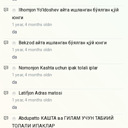
Ilhomjon Yo’ldoshev
Қайта ишланган бўялган қўй
юнги
1 year, 4 months oldin
da
Bekzod
Қайта ишланган бўялган қўй юнги
1 year, 4 months oldin
da
Nomonjon
Kashta uchun ipak tolali iplar
1 year, 4 months oldin
da
Latifjon
Adras matosi
1 year, 4 months oldin
da
Abdupatto
КАШТА ва ГИЛАМ УЧУН ТАБИИЙ
ТОЛАЛИ ИПАКЛАР