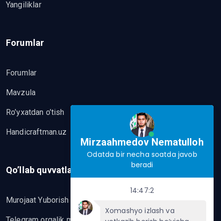
Yangiliklar
Forumlar
Forumlar
Mavzula
Ro’yxatdan o’tish
Handicraftman.uz
Mirzaahmedov Nematulloh
Odatda bir necha soatda javob
beradi
Qo’llab quvvatlash
14:47:2
Murojaat Yuborish
Xomashyo izlash va
Telegram orqalik murojaat yo’lash