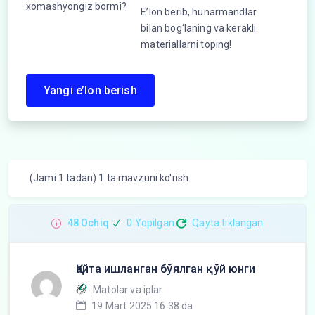
E’lon berib, hunarmandlar
bilan bog‘laning va kerakli
materiallarni toping!
Yangi e’lon berish
(Jami 1 tadan) 1 ta mavzuni ko'rish
48 Ochiq
0 Yopilgan
Qayta tiklangan
Қайта ишланган бўялган қўй юнги
Matolar va iplar
19 Mart 2025 16:38 da