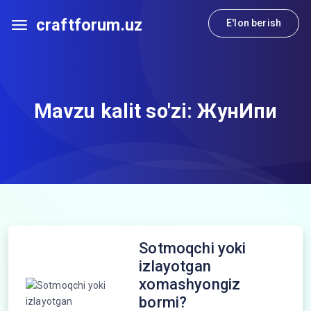
craftforum.uz
E'lon berish
Mavzu kalit so'zi:
ЖунИпи
Sotmoqchi yoki
izlayotgan
xomashyongiz
bormi?