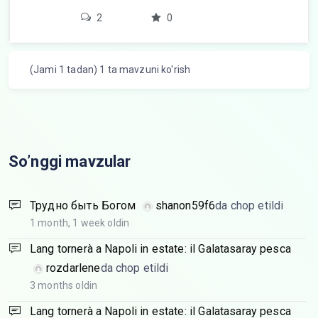
2
0
(Jami 1 tadan) 1 ta mavzuni ko'rish
So’nggi mavzular
Трудно быть Богом
shanon59f6
da chop etildi
1 month, 1 week oldin
Lang tornerà a Napoli in estate: il Galatasaray pesca
rozdarlene
da chop etildi
3 months oldin
Lang tornerà a Napoli in estate: il Galatasaray pesca