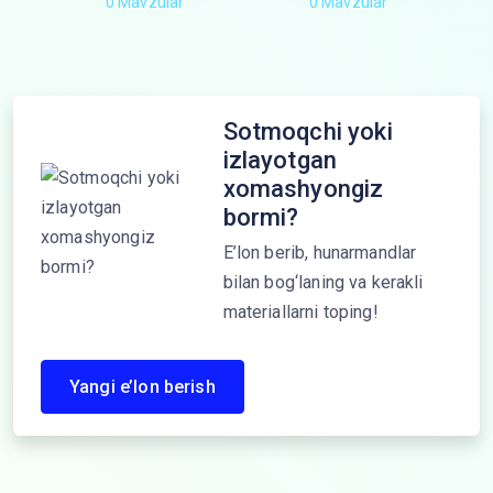
0 Mavzular
0 Mavzular
Sotmoqchi yoki
izlayotgan
xomashyongiz
bormi?
E’lon berib, hunarmandlar
bilan bog‘laning va kerakli
materiallarni toping!
Yangi e’lon berish