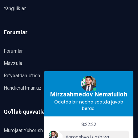
Yangiliklar
Forumlar
Forumlar
Mavzula
Ro’yxatdan o’tish
Handicraftman.uz
Mirzaahmedov Nematulloh
Odatda bir necha soatda javob
beradi
Qo’llab quvvatlash
8:22:22
Murojaat Yuborish
Xomashyo izlash va