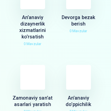
An’anaviy
Devorga bezak
dizaynerlik
berish
xizmatlarini
0 Mavzular
ko’rsatish
0 Mavzular
Zamonaviy san’at
An’anaviy
asarlari yaratish
do’ppichilik