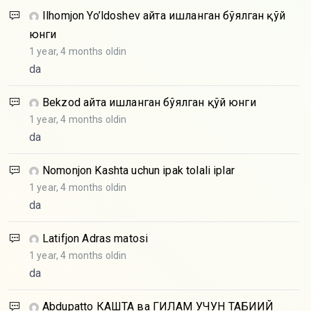
Ilhomjon Yo’ldoshev
Қайта ишланган бўялган қўй
юнги
1 year, 4 months oldin
da
Bekzod
Қайта ишланган бўялган қўй юнги
1 year, 4 months oldin
da
Nomonjon
Kashta uchun ipak tolali iplar
1 year, 4 months oldin
da
Latifjon
Adras matosi
1 year, 4 months oldin
da
Abdupatto
КАШТА ва ГИЛАМ УЧУН ТАБИИЙ