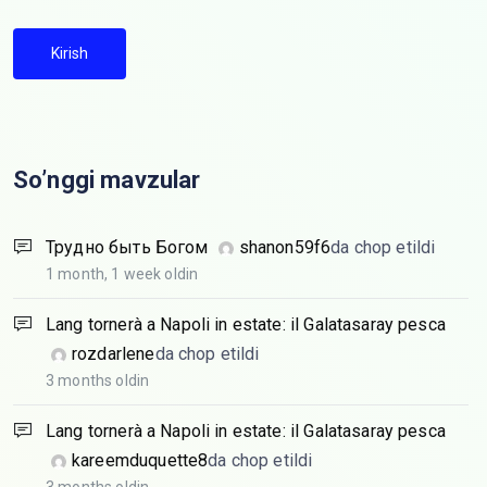
Kirish
So’nggi mavzular
Трудно быть Богом
shanon59f6
da chop etildi
1 month, 1 week oldin
Lang tornerà a Napoli in estate: il Galatasaray pesca
rozdarlene
da chop etildi
3 months oldin
Lang tornerà a Napoli in estate: il Galatasaray pesca
kareemduquette8
da chop etildi