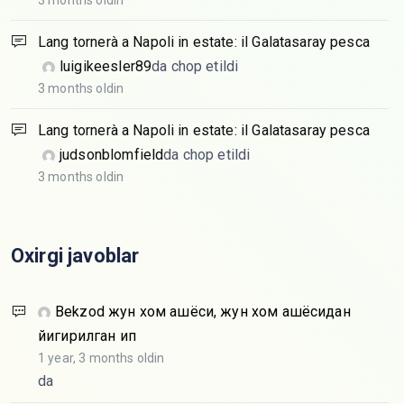
3 months oldin
Lang tornerà a Napoli in estate: il Galatasaray pesca
luigikeesler89
da chop etildi
3 months oldin
Lang tornerà a Napoli in estate: il Galatasaray pesca
judsonblomfield
da chop etildi
3 months oldin
Oxirgi javoblar
Bekzod
жун хом ашёси, жун хом ашёсидан
йигирилган ип
1 year, 3 months oldin
da