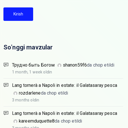
Kirish
So’nggi mavzular
Трудно быть Богом
shanon59f6
da chop etildi
1 month, 1 week oldin
Lang tornerà a Napoli in estate: il Galatasaray pesca
rozdarlene
da chop etildi
3 months oldin
Lang tornerà a Napoli in estate: il Galatasaray pesca
kareemduquette8
da chop etildi