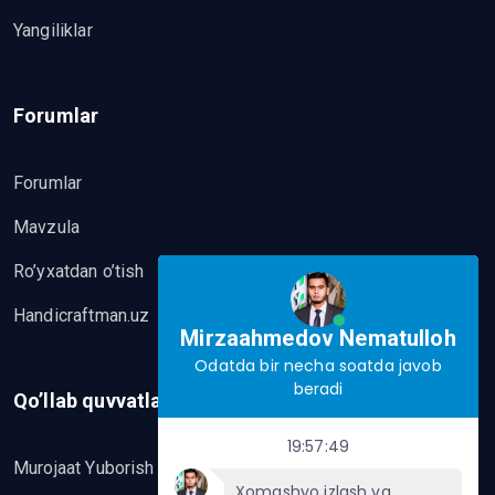
Yangiliklar
Forumlar
Forumlar
Mavzula
Ro’yxatdan o’tish
Handicraftman.uz
Mirzaahmedov Nematulloh
Odatda bir necha soatda javob
beradi
Qo’llab quvvatlash
19:57:49
Murojaat Yuborish
Xomashyo izlash va