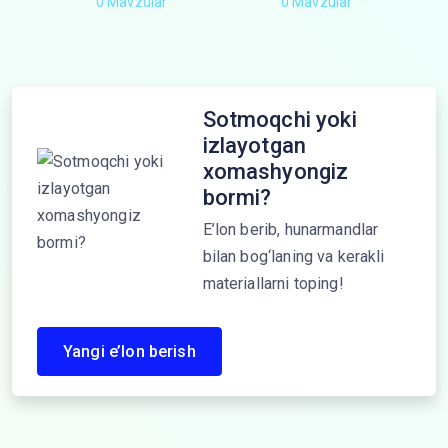
0 Mavzular
0 Mavzular
Sotmoqchi yoki
izlayotgan
xomashyongiz
bormi?
E’lon berib, hunarmandlar
bilan bog‘laning va kerakli
materiallarni toping!
Yangi e’lon berish