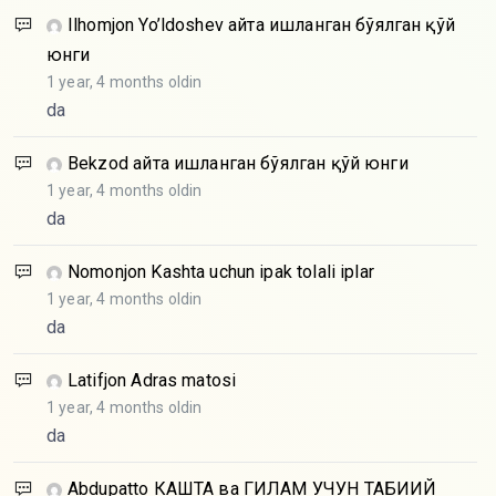
Ilhomjon Yo’ldoshev
Қайта ишланган бўялган қўй
юнги
1 year, 4 months oldin
da
Bekzod
Қайта ишланган бўялган қўй юнги
1 year, 4 months oldin
da
Nomonjon
Kashta uchun ipak tolali iplar
1 year, 4 months oldin
da
Latifjon
Adras matosi
1 year, 4 months oldin
da
Abdupatto
КАШТА ва ГИЛАМ УЧУН ТАБИИЙ