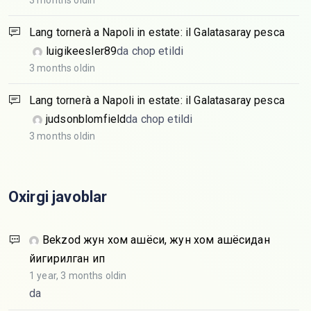
3 months oldin
Lang tornerà a Napoli in estate: il Galatasaray pesca
luigikeesler89
da chop etildi
3 months oldin
Lang tornerà a Napoli in estate: il Galatasaray pesca
judsonblomfield
da chop etildi
3 months oldin
Oxirgi javoblar
Bekzod
жун хом ашёси, жун хом ашёсидан
йигирилган ип
1 year, 3 months oldin
da