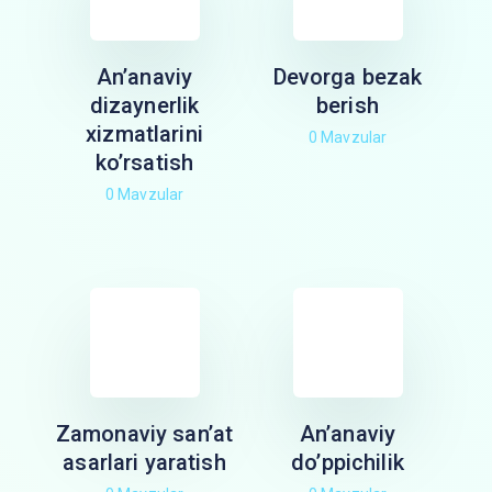
An’anaviy
Devorga bezak
dizaynerlik
berish
xizmatlarini
0 Mavzular
ko’rsatish
0 Mavzular
Zamonaviy san’at
An’anaviy
asarlari yaratish
do’ppichilik