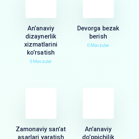
An’anaviy
Devorga bezak
dizaynerlik
berish
xizmatlarini
0 Mavzular
ko’rsatish
0 Mavzular
Zamonaviy san’at
An’anaviy
asarlari yaratish
do’ppichilik