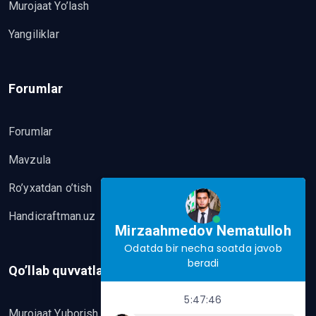
Murojaat Yo’lash
Yangiliklar
Forumlar
Forumlar
Mavzula
Ro’yxatdan o’tish
Handicraftman.uz
Mirzaahmedov Nematulloh
Odatda bir necha soatda javob
beradi
Qo’llab quvvatlash
5:47:46
Murojaat Yuborish