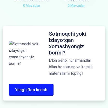
0 Mavzular
0 Mavzular
Sotmoqchi yoki
izlayotgan
xomashyongiz
bormi?
E’lon berib, hunarmandlar
bilan bog‘laning va kerakli
materiallarni toping!
Yangi e’lon berish