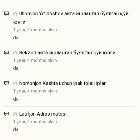
Ilhomjon Yo’ldoshev
Қайта ишланган бўялган қўй
юнги
1 year, 4 months oldin
da
Bekzod
Қайта ишланган бўялган қўй юнги
1 year, 4 months oldin
da
Nomonjon
Kashta uchun ipak tolali iplar
1 year, 4 months oldin
da
Latifjon
Adras matosi
1 year, 4 months oldin
da