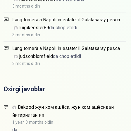
3 months oldin
Lang tornerà a Napoli in estate: il Galatasaray pesca
luigikeesler89
da chop etildi
3 months oldin
Lang tornerà a Napoli in estate: il Galatasaray pesca
judsonblomfield
da chop etildi
3 months oldin
Oxirgi javoblar
Bekzod
жун хом ашёси, жун хом ашёсидан
йигирилган ип
1 year, 3 months oldin
da