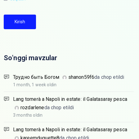
Kirish
So’nggi mavzular
Трудно быть Богом
shanon59f6
da chop etildi
1 month, 1 week oldin
Lang tornerà a Napoli in estate: il Galatasaray pesca
rozdarlene
da chop etildi
3 months oldin
Lang tornerà a Napoli in estate: il Galatasaray pesca
kareemduquette8
da chop etildi