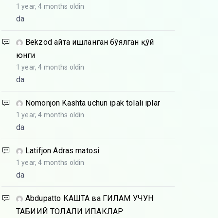
1 year, 4 months oldin
da
Bekzod
Қайта ишланган бўялган қўй
юнги
1 year, 4 months oldin
da
Nomonjon
Kashta uchun ipak tolali iplar
1 year, 4 months oldin
da
Latifjon
Adras matosi
1 year, 4 months oldin
da
Abdupatto
КАШТА ва ГИЛАМ УЧУН
ТАБИИЙ ТОЛАЛИ ИПАКЛАР