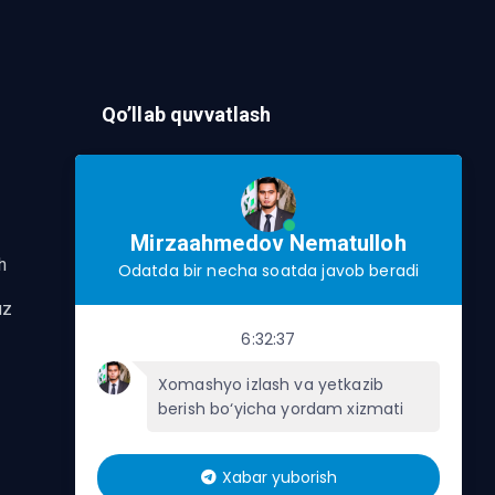
Qo’llab quvvatlash
Murojaat Yuborish
Telegram orqalik murojaat yo’lash
Mirzaahmedov Nematulloh
h
Odatda bir necha soatda javob beradi
uz
6:32:37
Xomashyo izlash va yetkazib
berish bo‘yicha yordam xizmati
Xabar yuborish