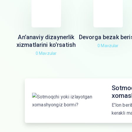
An’anaviy dizaynerlik
Devorga bezak beri
xizmatlarini ko’rsatish
0 Mavzular
0 Mavzular
Sotmoq
xomash
E’lon beri
kerakli ma