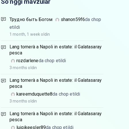
So’nggi mavzular
Трудно быть Богом
shanon59f6
da chop
etildi
1 month, 1 week oldin
Lang tornerà a Napoli in estate: il Galatasaray
pesca
rozdarlene
da chop etildi
3 months oldin
Lang tornerà a Napoli in estate: il Galatasaray
pesca
kareemduquette8
da chop etildi
3 months oldin
Lang tornerà a Napoli in estate: il Galatasaray
pesca
luigikeesler89
da chop etildi