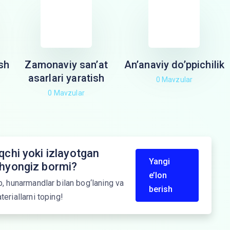
sh
Zamonaviy san’at
An’anaviy do’ppichilik
asarlari yaratish
0 Mavzular
0 Mavzular
chi yoki izlayotgan
Yangi
yongiz bormi?
e’lon
b, hunarmandlar bilan bog‘laning va
berish
teriallarni toping!