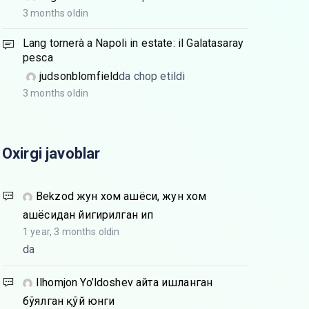
3 months oldin
Lang tornerà a Napoli in estate: il Galatasaray
pesca
judsonblomfield
da chop etildi
3 months oldin
Oxirgi javoblar
Bekzod
жун хом ашёси, жун хом
ашёсидан йигирилган ип
1 year, 3 months oldin
da
Ilhomjon Yo’ldoshev
Қайта ишланган
бўялган қўй юнги