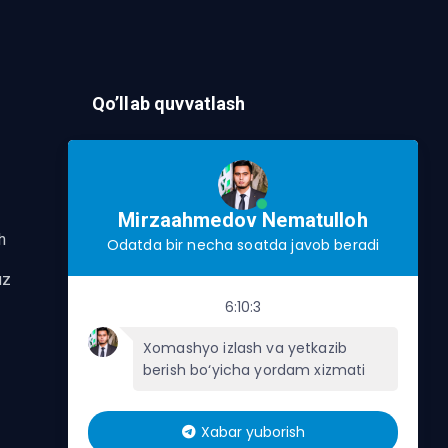
Qo’llab quvvatlash
Murojaat Yuborish
Telegram orqalik murojaat yo’lash
Mirzaahmedov Nematulloh
h
Odatda bir necha soatda javob beradi
uz
6:10:3
Xomashyo izlash va yetkazib
berish bo‘yicha yordam xizmati
Xabar yuborish