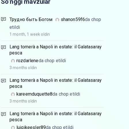
So’nggi mavzular
Трудно быть Богом
shanon59f6
da chop
etildi
1 month, 1 week oldin
Lang tornerà a Napoli in estate: il Galatasaray
pesca
rozdarlene
da chop etildi
3 months oldin
Lang tornerà a Napoli in estate: il Galatasaray
pesca
kareemduquette8
da chop etildi
3 months oldin
Lang tornerà a Napoli in estate: il Galatasaray
pesca
luigikeesler89
da chop etildi