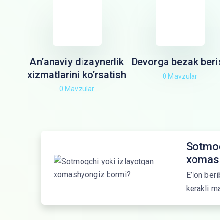
An’anaviy dizaynerlik
Devorga bezak beri
xizmatlarini ko’rsatish
0 Mavzular
0 Mavzular
Sotmoq
xomash
E’lon beri
kerakli ma