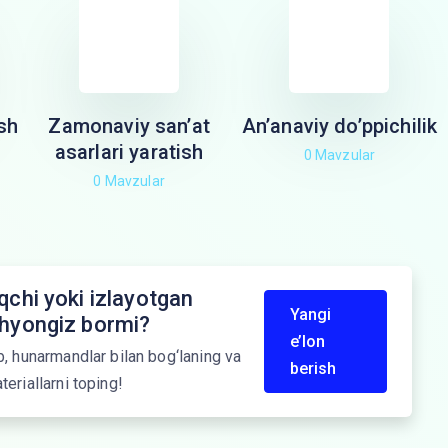
sh
Zamonaviy san’at
An’anaviy do’ppichilik
asarlari yaratish
0 Mavzular
0 Mavzular
chi yoki izlayotgan
Yangi
yongiz bormi?
e’lon
b, hunarmandlar bilan bog‘laning va
berish
teriallarni toping!