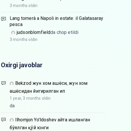
3 months oldin
Lang tornerà a Napoli in estate: il Galatasaray
pesca
judsonblomfield
da chop etildi
3 months oldin
Oxirgi javoblar
Bekzod
жун хом ашёси, жун хом
ашёсидан йигирилган ип
1 year, 3 months oldin
da
Ilhomjon Yo’ldoshev
Қайта ишланган
бўялган қўй юнги