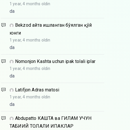
1 year, 4 months oldin
da
Bekzod
Қайта ишланган бўялган қўй
юнги
1 year, 4 months oldin
da
Nomonjon
Kashta uchun ipak tolali iplar
1 year, 4 months oldin
da
Latifjon
Adras matosi
1 year, 4 months oldin
da
Abdupatto
КАШТА ва ГИЛАМ УЧУН
ТАБИИЙ ТОЛАЛИ ИПАКЛАР