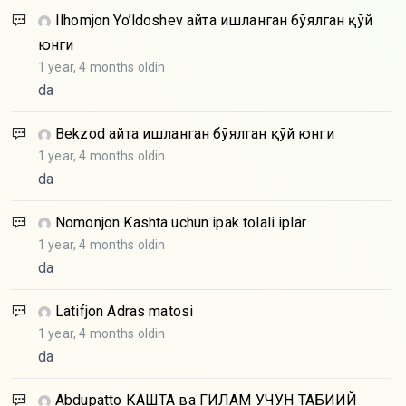
Ilhomjon Yo’ldoshev
Қайта ишланган бўялган қўй
юнги
1 year, 4 months oldin
da
Bekzod
Қайта ишланган бўялган қўй юнги
1 year, 4 months oldin
da
Nomonjon
Kashta uchun ipak tolali iplar
1 year, 4 months oldin
da
Latifjon
Adras matosi
1 year, 4 months oldin
da
Abdupatto
КАШТА ва ГИЛАМ УЧУН ТАБИИЙ