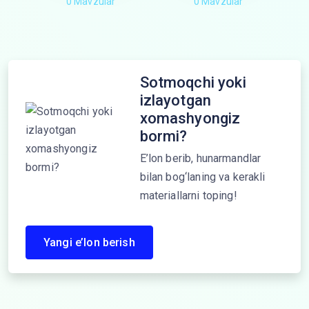
0 Mavzular
0 Mavzular
Sotmoqchi yoki
izlayotgan
xomashyongiz
bormi?
E’lon berib, hunarmandlar
bilan bog‘laning va kerakli
materiallarni toping!
Yangi e’lon berish