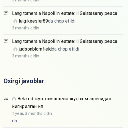
3 months oldin
Lang tornerà a Napoli in estate: il Galatasaray pesca
luigikeesler89
da chop etildi
3 months oldin
Lang tornerà a Napoli in estate: il Galatasaray pesca
judsonblomfield
da chop etildi
3 months oldin
Oxirgi javoblar
Bekzod
жун хом ашёси, жун хом ашёсидан
йигирилган ип
1 year, 3 months oldin
da