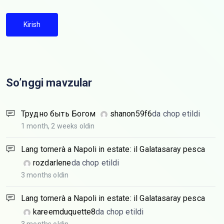
Kirish
So’nggi mavzular
Трудно быть Богом
shanon59f6
da chop etildi
1 month, 2 weeks oldin
Lang tornerà a Napoli in estate: il Galatasaray pesca
rozdarlene
da chop etildi
3 months oldin
Lang tornerà a Napoli in estate: il Galatasaray pesca
kareemduquette8
da chop etildi