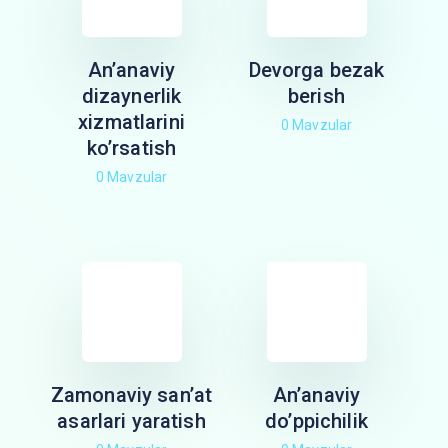
An’anaviy
Devorga bezak
dizaynerlik
berish
xizmatlarini
0 Mavzular
ko’rsatish
0 Mavzular
Zamonaviy san’at
An’anaviy
asarlari yaratish
do’ppichilik