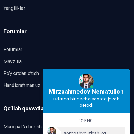
Yangiliklar
Forumlar
Forumlar
Mavzula
Ro’yxatdan o’tish
Handicraftman.uz
Mirzaahmedov Nematulloh
Odatda bir necha soatda javob
beradi
Qo’llab quvvatlash
10:51:19
Murojaat Yuborish
Xomashyo izlash va