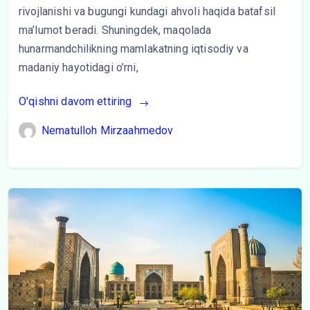
rivojlanishi va bugungi kundagi ahvoli haqida batafsil
ma’lumot beradi. Shuningdek, maqolada
hunarmandchilikning mamlakatning iqtisodiy va
madaniy hayotidagi o’rni,
O'qishni davom ettiring
Nematulloh Mirzaahmedov