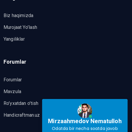
Biz haqimizda
Murojaat Yo’lash
Yangiliklar
Forumlar
Forumlar
Mavzula
Ro’yxatdan o’tish
Handicraftman.uz
Mirzaahmedov Nematulloh
Odatda bir necha soatda javob