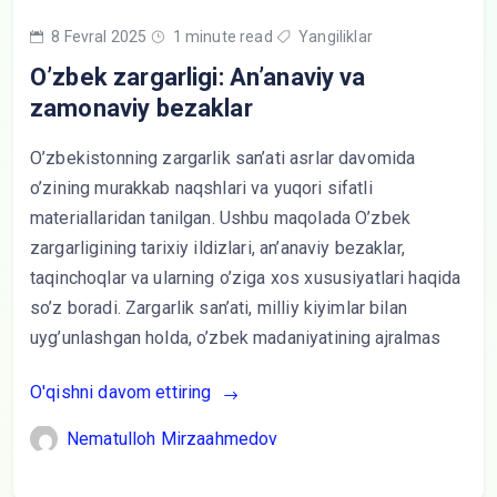
8 Fevral 2025
1 minute read
Yangiliklar
O’zbek zargarligi: An’anaviy va
zamonaviy bezaklar
O’zbekistonning zargarlik san’ati asrlar davomida
o’zining murakkab naqshlari va yuqori sifatli
materiallaridan tanilgan. Ushbu maqolada O’zbek
zargarligining tarixiy ildizlari, an’anaviy bezaklar,
taqinchoqlar va ularning o’ziga xos xususiyatlari haqida
so’z boradi. Zargarlik san’ati, milliy kiyimlar bilan
uyg’unlashgan holda, o’zbek madaniyatining ajralmas
O'qishni davom ettiring
Nematulloh Mirzaahmedov