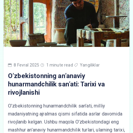
8 Fevral 2025
1 minute read
Yangiliklar
O’zbekistonning an’anaviy
hunarmandchilik san’ati: Tarixi va
rivojlanishi
O’zbekistonning hunarmandchilik san’ati, milliy
madaniyatning ajralmas qismi sifatida asrlar davomida
rivojlanib kelgan. Ushbu maqola O’zbekistondagi eng
mashhur an’anaviy hunarmandchilik turlari, ularning tarixi,