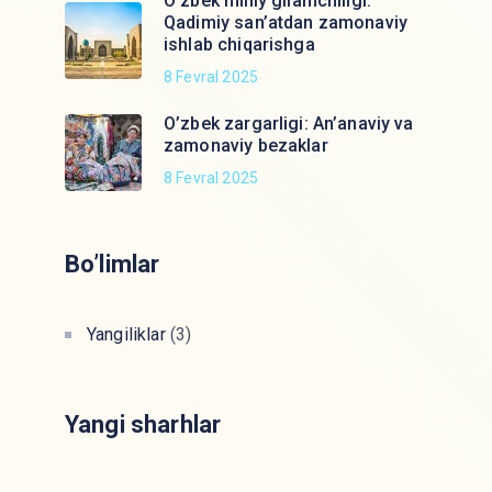
O’zbek milliy gilamchiligi:
Qadimiy san’atdan zamonaviy
ishlab chiqarishga
8 Fevral 2025
O’zbek zargarligi: An’anaviy va
zamonaviy bezaklar
8 Fevral 2025
Bo’limlar
Yangiliklar
(3)
Yangi sharhlar