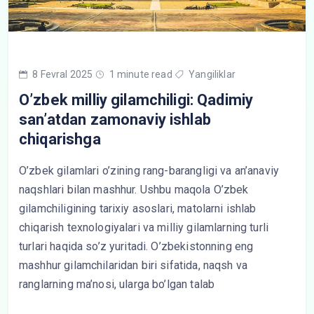
8 Fevral 2025
1 minute read
Yangiliklar
O’zbek milliy gilamchiligi: Qadimiy
san’atdan zamonaviy ishlab
chiqarishga
O’zbek gilamlari o’zining rang-barangligi va an’anaviy
naqshlari bilan mashhur. Ushbu maqola O’zbek
gilamchiligining tarixiy asoslari, matolarni ishlab
chiqarish texnologiyalari va milliy gilamlarning turli
turlari haqida so’z yuritadi. O’zbekistonning eng
mashhur gilamchilaridan biri sifatida, naqsh va
ranglarning ma’nosi, ularga bo’lgan talab