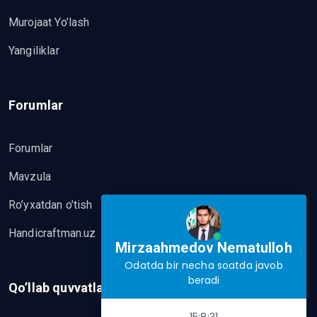
Murojaat Yo’lash
Yangiliklar
Forumlar
Forumlar
Mavzula
Ro’yxatdan o’tish
Handicraftman.uz
Mirzaahmedov Nematulloh
Odatda bir necha soatda javob
beradi
Qo’llab quvvatlash