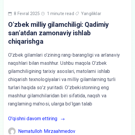
8 Fevral 2025
1 minute read
Yangiliklar
O’zbek milliy gilamchiligi: Qadimiy
san’atdan zamonaviy ishlab
chiqarishga
O’zbek gilamlari o’zining rang-barangligi va an’anaviy
naqshlari bilan mashhur. Ushbu maqola O’zbek
gilamchiligining tarixiy asoslari, matolarni ishlab
chiqarish texnologiyalari va milliy gilamlarning turli
turlari haqida so’z yuritadi. O’zbekistonning eng
mashhur gilamchilaridan biri sifatida, naqsh va
ranglarning ma’nosi, ularga bo’lgan talab
O'qishni davom ettiring
Nematulloh Mirzaahmedov