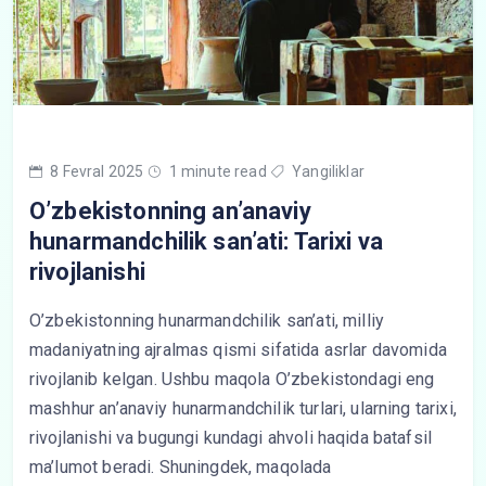
8 Fevral 2025
1 minute read
Yangiliklar
O’zbekistonning an’anaviy
hunarmandchilik san’ati: Tarixi va
rivojlanishi
O’zbekistonning hunarmandchilik san’ati, milliy
madaniyatning ajralmas qismi sifatida asrlar davomida
rivojlanib kelgan. Ushbu maqola O’zbekistondagi eng
mashhur an’anaviy hunarmandchilik turlari, ularning tarixi,
rivojlanishi va bugungi kundagi ahvoli haqida batafsil
ma’lumot beradi. Shuningdek, maqolada