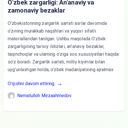
O’zbek zargarligi: An’anaviy va
zamonaviy bezaklar
O’zbekistonning zargarlik san’ati asrlar davomida
o’zining murakkab naqshlari va yuqori sifatli
materiallaridan tanilgan. Ushbu maqolada O’zbek
zargarligining tarixiy ildizlari, an’anaviy bezaklar,
taqinchoqlar va ularning o’ziga xos xususiyatlari haqida
so’z boradi. Zargarlik san’ati, milliy kiyimlar bilan
uyg’unlashgan holda, o’zbek madaniyatining ajralmas
O'qishni davom ettiring
Nematulloh Mirzaahmedov