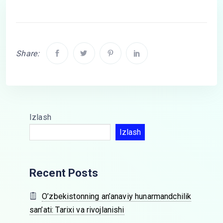
Share:
Izlash
Izlash
Recent Posts
O’zbekistonning an’anaviy hunarmandchilik
san’ati: Tarixi va rivojlanishi