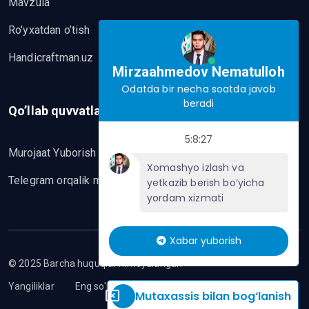
Mavzula
Ro’yxatdan o’tish
Handicraftman.uz
Mirzaahmedov Nematulloh
Odatda bir necha soatda javob
beradi
Qo’llab quvvatlash
5:8:27
Murojaat Yuborish
Xomashyo izlash va
Telegram orqalik murojaat yo’lash
yetkazib berish bo‘yicha
yordam xizmati
Xabar yuborish
© 2025 Barcha huquqlar himoyalangan
Yangiliklar
Eng so'nggi mavzular
Mutaxassis bilan bog‘lanish