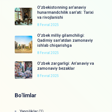
O’zbekistonning an’anaviy
hunarmandchilik san’ati: Tarixi
va rivojlanishi
8 Fevral 2025
O’zbek milliy gilamchiligi:
Qadimiy san’atdan zamonaviy
ishlab chiqarishga
8 Fevral 2025
O’zbek zargarligi: An’anaviy va
zamonaviy bezaklar
8 Fevral 2025
Bo’limlar
Yangiliklar
(3)