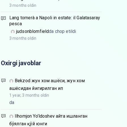
3 months oldin
Lang tornerà a Napoli in estate: il Galatasaray
pesca
judsonblomfield
da chop etildi
3 months oldin
Oxirgi javoblar
Bekzod
жун хом ашёси, жун хом
ашёсидан йигирилган ип
1 year, 3 months oldin
da
Ilhomjon Yo’ldoshev
Қайта ишланган
бўялган қўй юнги