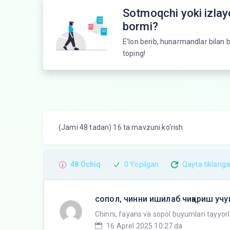
Sotmoqchi yoki izla
bormi?
E’lon berib, hunarmandlar bilan b
toping!
(Jami 48 tadan) 16 ta mavzuni ko'rish
48 Ochiq
0 Yopilgan
Qayta tiklang
сопол, чинни ишилаб чиқариш учу
Chinni, fayans va sopol buyumlari tayyor
16 Aprel 2025 10:27 da