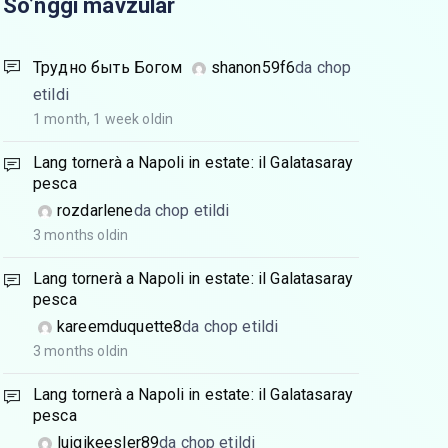
So’nggi mavzular
Трудно быть Богом
shanon59f6
da chop
etildi
1 month, 1 week oldin
Lang tornerà a Napoli in estate: il Galatasaray
pesca
rozdarlene
da chop etildi
3 months oldin
Lang tornerà a Napoli in estate: il Galatasaray
pesca
kareemduquette8
da chop etildi
3 months oldin
Lang tornerà a Napoli in estate: il Galatasaray
pesca
luigikeesler89
da chop etildi