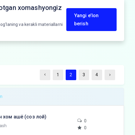
yotgan xomashyongiz
Yangi e’lon
berish
og‘laning va kerakli materiallarni
1
2
3
4
an
н хом ашё (соз лой)
0
lash
0