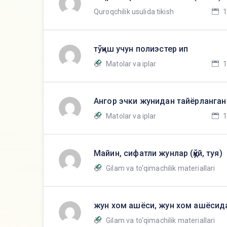
Quroqchilik usulida tikish
1
тўқиш учун полиэстер ип
Matolar va iplar
1
Ангор эчки жунидан тайёрланган 
Matolar va iplar
1
Майин, сифатли жунлар (қўй, туя)
Gilam va to‘qimachilik materiallari
жун хом ашёси, жун хом ашёсида
Gilam va to‘qimachilik materiallari