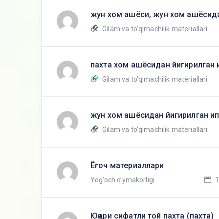
жун хом ашёси, жун хом ашёсида
Gilam va to‘qimachilik materiallari
пахта хом ашёсидан йигирилган 
Gilam va to‘qimachilik materiallari
жун хом ашёсидан йигирилган и
Gilam va to‘qimachilik materiallari
Ёғоч материаллари
Yog’och o’ymakorligi
1
Юқори сифатли той пахта (пахта)