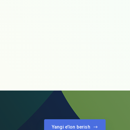
Yangi e’lon berish