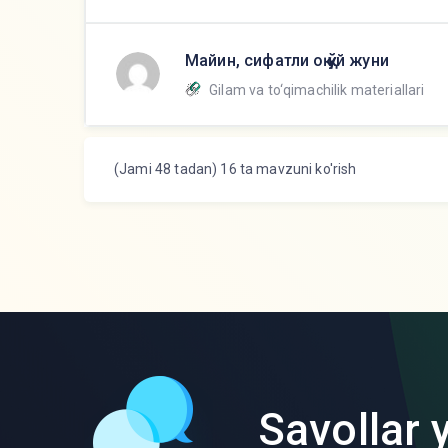
Майин, сифатли оқ қўй жуни
Gilam va to‘qimachilik materiallari
(Jami 48 tadan) 16 ta mavzuni ko'rish
Savollar y