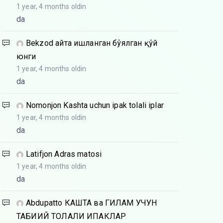
1 year, 4 months oldin
da
Bekzod
Қайта ишланган бўялган қўй
юнги
1 year, 4 months oldin
da
Nomonjon
Kashta uchun ipak tolali iplar
1 year, 4 months oldin
da
Latifjon
Adras matosi
1 year, 4 months oldin
da
Abdupatto
КАШТА ва ГИЛАМ УЧУН
ТАБИИЙ ТОЛАЛИ ИПАКЛАР