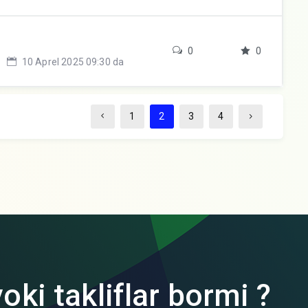
0
0
10 Aprel 2025 09:30 da
1
2
3
4
oki takliflar bormi ?