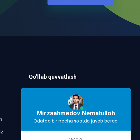
Qo’llab quvvatlash
Murojaat Yuborish
Telegram orqalik murojaat yo’lash
Mirzaahmedov Nematulloh
h
Odatda bir necha soatda javob beradi
uz