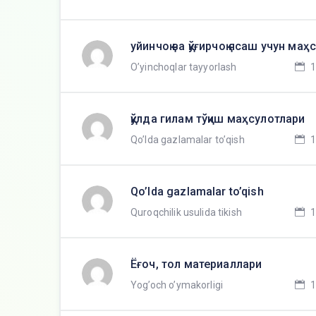
уйинчоқ ва қўғирчоқ ясаш учун маҳ
O’yinchoqlar tayyorlash
1
қўлда гилам тўқиш маҳсулотлари
Qo’lda gazlamalar to’qish
1
Qo’lda gazlamalar to’qish
Quroqchilik usulida tikish
1
Ёғоч, тол материаллари
Yog’och o’ymakorligi
1