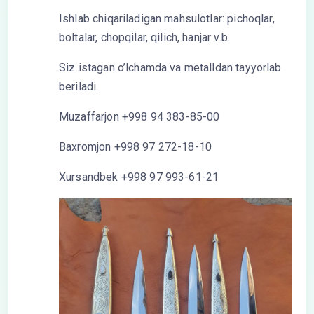
Ishlab chiqariladigan mahsulotlar: pichoqlar,
boltalar, chopqilar, qilich, hanjar v.b.
Siz istagan o’lchamda va metalldan tayyorlab
beriladi.
Muzaffarjon +998 94 383-85-00
Baxromjon +998 97 272-18-10
Xursandbek +998 97 993-61-21