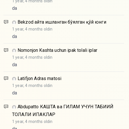
1 year, 4 months oldin
da
Bekzod
Қайта ишланган бўялган қўй юнги
1 year, 4 months oldin
da
Nomonjon
Kashta uchun ipak tolali iplar
1 year, 4 months oldin
da
Latifjon
Adras matosi
1 year, 4 months oldin
da
Abdupatto
КАШТА ва ГИЛАМ УЧУН ТАБИИЙ
ТОЛАЛИ ИПАКЛАР
1 year, 4 months oldin
da