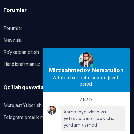
Forumlar
Forumlar
Mavzula
Ro’yxatdan o’tish
Handicraftman.uz
Mirzaahmedov Nematulloh
Odatda bir necha soatda javob
beradi
Qo’llab quvvatlash
7:52:13
Murojaat Yuborish
Xomashyo izlash va
Telegram orqalik murojaat yo’lash
yetkazib berish bo‘yicha
yordam xizmati