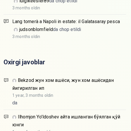
luigikeesler89
da chop etildi
3 months oldin
Lang tornerà a Napoli in estate: il Galatasaray pesca
judsonblomfield
da chop etildi
3 months oldin
Oxirgi javoblar
Bekzod
жун хом ашёси, жун хом ашёсидан
йигирилган ип
1 year, 3 months oldin
da
Ilhomjon Yo’ldoshev
Қайта ишланган бўялган қўй
юнги