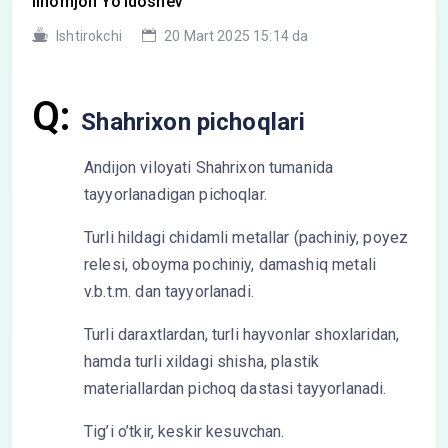
Ilhomjon Yo’ldoshev
Ishtirokchi
20 Mart 2025 15:14 da
Q:
Shahrixon pichoqlari
Andijon viloyati Shahrixon tumanida
tayyorlanadigan pichoqlar.
Turli hildagi chidamli metallar (pachiniy, poyez
relesi, oboyma pochiniy, damashiq metali
v.b.t.m. dan tayyorlanadi.
Turli daraxtlardan, turli hayvonlar shoxlaridan,
hamda turli xildagi shisha, plastik
materiallardan pichoq dastasi tayyorlanadi.
Tig’i o’tkir, keskir kesuvchan.