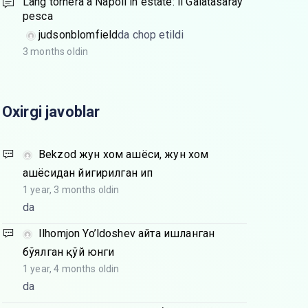
Lang tornerà a Napoli in estate: il Galatasaray
pesca
judsonblomfield
da chop etildi
3 months oldin
Oxirgi javoblar
Bekzod
жун хом ашёси, жун хом
ашёсидан йигирилган ип
1 year, 3 months oldin
da
Ilhomjon Yo’ldoshev
Қайта ишланган
бўялган қўй юнги
1 year, 4 months oldin
da