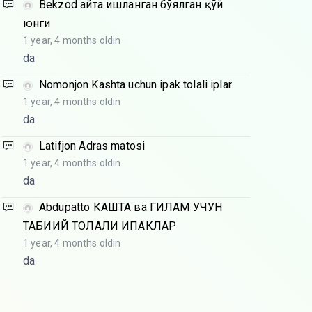
Bekzod
Қайта ишланган бўялган қўй
юнги
1 year, 4 months oldin
da
Nomonjon
Kashta uchun ipak tolali iplar
1 year, 4 months oldin
da
Latifjon
Adras matosi
1 year, 4 months oldin
da
Abdupatto
КАШТА ва ГИЛАМ УЧУН
ТАБИИЙ ТОЛАЛИ ИПАКЛАР
1 year, 4 months oldin
da