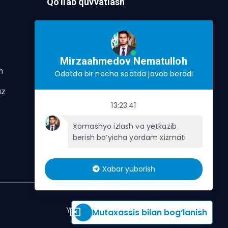
Qo’llab quvvatlash
Murojaat Yuborish
Telegram orqalik murojaat yo’lash
Mirzaahmedov Nematulloh
h
Odatda bir necha soatda javob beradi
uz
13:23:41
Xomashyo izlash va yetkazib
berish bo‘yicha yordam xizmati
Xabar yuborish
Yangiliklar
Eng so'nggi mavzular
Mutaxassis bilan bog‘lanish