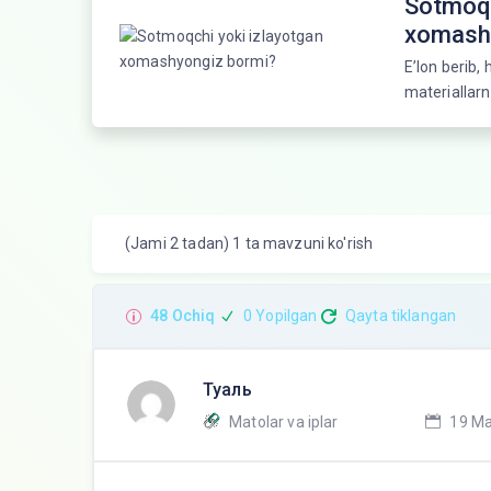
Sotmoqc
xomash
E’lon berib,
materiallarn
(Jami 2 tadan) 1 ta mavzuni ko'rish
48 Ochiq
0 Yopilgan
Qayta tiklangan
Туаль
Matolar va iplar
19 Ma