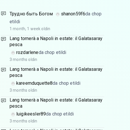
Трудно быть Богом
shanon59f6
da chop
etildi
1 month, 1 week oldin
Lang tornerà a Napoli in estate: il Galatasaray
pesca
rozdarlene
da chop etildi
3 months oldin
Lang tornerà a Napoli in estate: il Galatasaray
pesca
kareemduquette8
da chop etildi
3 months oldin
Lang tornerà a Napoli in estate: il Galatasaray
pesca
luigikeesler89
da chop etildi
3 months oldin