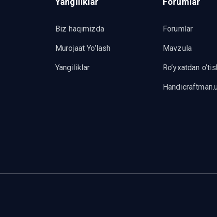
Yangiliklar
Forumlar
Biz haqimizda
Forumlar
Murojaat Yo’lash
Mavzula
Yangiliklar
Ro’yxatdan o’tis
Handicraftman.