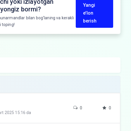
hi yoki izlayotgan
Yangi
yongiz bormi?
e’lon
 hunarmandlar bilan bog‘laning va kerakli
berish
i toping!
0
0
rt 2025 15:16 da