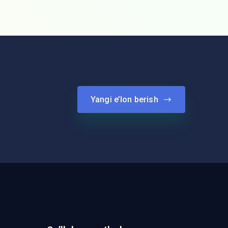
Yangi e’lon berish