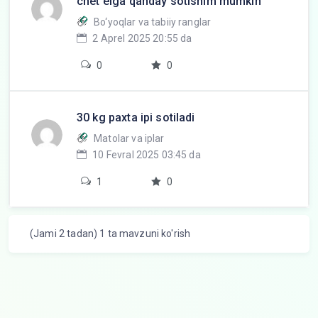
chet elga qanday sotishim mumkin
Bo‘yoqlar va tabiiy ranglar
2 Aprel 2025 20:55 da
0
0
30 kg paxta ipi sotiladi
Matolar va iplar
10 Fevral 2025 03:45 da
1
0
(Jami 2 tadan) 1 ta mavzuni ko'rish