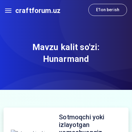
craftforum.uz
E'lon berish
Mavzu kalit so'zi:
Hunarmand
Sotmoqchi yoki
izlayotgan