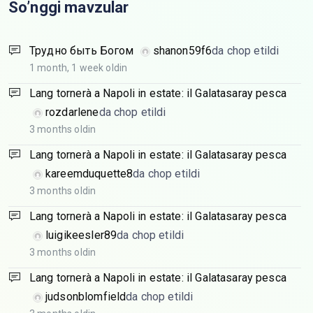
So’nggi mavzular
Трудно быть Богом
shanon59f6
da chop etildi
1 month, 1 week oldin
Lang tornerà a Napoli in estate: il Galatasaray pesca
rozdarlene
da chop etildi
3 months oldin
Lang tornerà a Napoli in estate: il Galatasaray pesca
kareemduquette8
da chop etildi
3 months oldin
Lang tornerà a Napoli in estate: il Galatasaray pesca
luigikeesler89
da chop etildi
3 months oldin
Lang tornerà a Napoli in estate: il Galatasaray pesca
judsonblomfield
da chop etildi