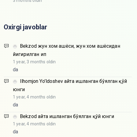
3 months oldin
Oxirgi javoblar
Bekzod
жун хом ашёси, жун хом ашёсидан
йигирилган ип
1 year, 3 months oldin
da
Ilhomjon Yo’ldoshev
Қайта ишланган бўялган қўй
юнги
1 year, 4 months oldin
da
Bekzod
Қайта ишланган бўялган қўй юнги
1 year, 4 months oldin
da