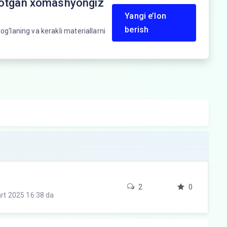
yotgan xomashyongiz
Yangi e’lon
berish
og‘laning va kerakli materiallarni
2
0
rt 2025 16:38 da