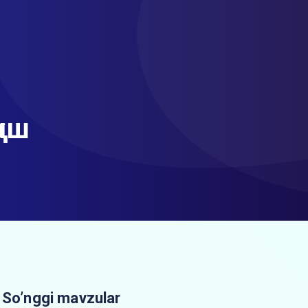
иш
So’nggi mavzular