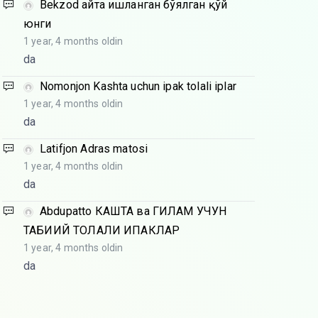
Bekzod
Қайта ишланган бўялган қўй
юнги
1 year, 4 months oldin
da
Nomonjon
Kashta uchun ipak tolali iplar
1 year, 4 months oldin
da
Latifjon
Adras matosi
1 year, 4 months oldin
da
Abdupatto
КАШТА ва ГИЛАМ УЧУН
ТАБИИЙ ТОЛАЛИ ИПАКЛАР
1 year, 4 months oldin
da