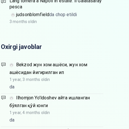
Lang tornerà a Napoli in estate: il Galatasaray
pesca
judsonblomfield
da chop etildi
3 months oldin
Oxirgi javoblar
Bekzod
жун хом ашёси, жун хом
ашёсидан йигирилган ип
1 year, 3 months oldin
da
Ilhomjon Yo’ldoshev
Қайта ишланган
бўялган қўй юнги
1 year, 4 months oldin
da