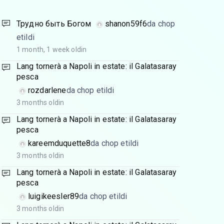
Трудно быть Богом
shanon59f6
da chop
etildi
1 month, 1 week oldin
Lang tornerà a Napoli in estate: il Galatasaray
pesca
rozdarlene
da chop etildi
3 months oldin
Lang tornerà a Napoli in estate: il Galatasaray
pesca
kareemduquette8
da chop etildi
3 months oldin
Lang tornerà a Napoli in estate: il Galatasaray
pesca
luigikeesler89
da chop etildi
3 months oldin