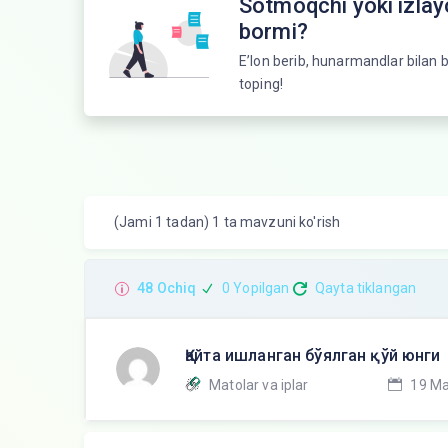
Sotmoqchi yoki izla
bormi?
E’lon berib, hunarmandlar bilan b
toping!
(Jami 1 tadan) 1 ta mavzuni ko'rish
48 Ochiq
0 Yopilgan
Qayta tiklangan
Қайта ишланган бўялган қўй юнги
Matolar va iplar
19 Ma