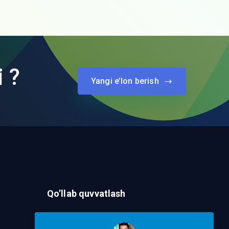
i ?
Yangi e’lon berish
Qo’llab quvvatlash
Murojaat Yuborish