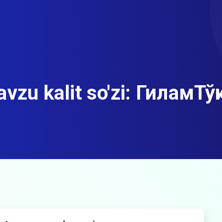
vzu kalit so'zi:
ГиламТўқ