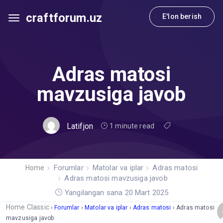
craftforum.uz
E'lon berish
Adras matosi
mavzusiga javob
Latifjon
1 minute read
Forumlar
Matolar va iplar
Adras matosi
Home
Adras matosi mavzusiga javob
Yangilangan sana 20 Mart 2025
Home Classic
›
Forumlar
›
Matolar va iplar
›
Adras matosi
›
Adras matosi
mavzusiga javob