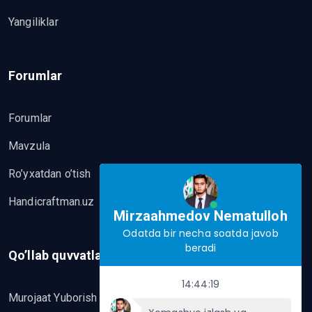
Yangiliklar
Forumlar
Forumlar
Mavzula
Ro’yxatdan o’tish
Handicraftman.uz
Mirzaahmedov Nematulloh
Odatda bir necha soatda javob
beradi
Qo’llab quvvatlash
14:44:19
Murojaat Yuborish