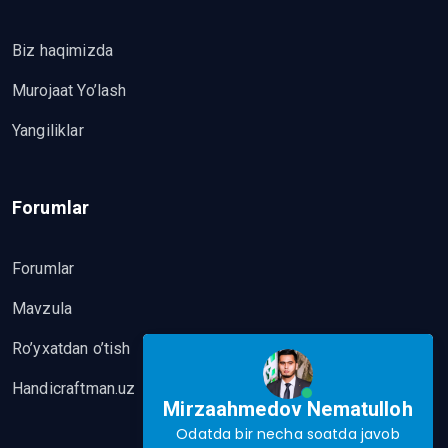
Biz haqimizda
Murojaat Yo’lash
Yangiliklar
Forumlar
Forumlar
Mavzula
Ro’yxatdan o’tish
Handicraftman.uz
Mirzaahmedov Nematulloh
Odatda bir necha soatda javob