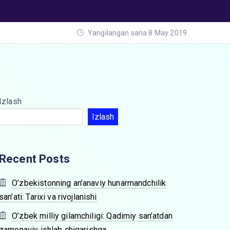
Yangilangan sana 8 May 2019
Izlash
Izlash
Recent Posts
O’zbekistonning an’anaviy hunarmandchilik
san’ati: Tarixi va rivojlanishi
O’zbek milliy gilamchiligi: Qadimiy san’atdan
zamonaviy ishlab chiqarishga