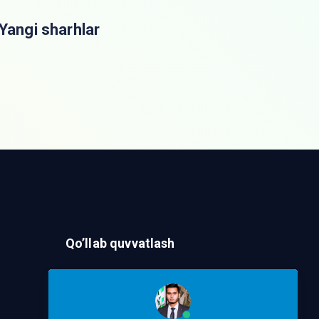
Yangi sharhlar
Qo’llab quvvatlash
Murojaat Yuborish
Telegram orqalik murojaat yo’lash