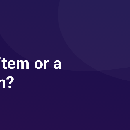
item or a
m?