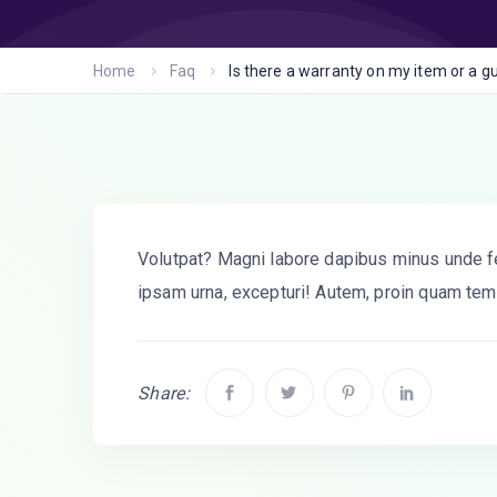
Home
Faq
Is there a warranty on my item or a 
Volutpat? Magni labore dapibus minus unde f
ipsam urna, excepturi! Autem, proin quam temp
Share: