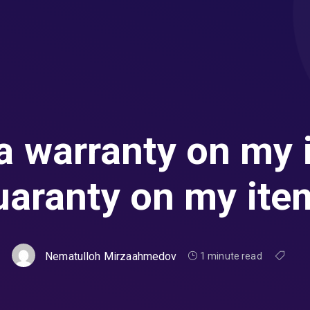
 a warranty on my 
uaranty on my ite
Nematulloh Mirzaahmedov
1 minute read