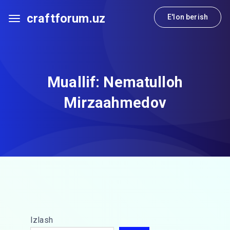
craftforum.uz
E'lon berish
Muallif:
Nematulloh
Mirzaahmedov
Izlash