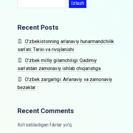
Izlash
Recent Posts
O’zbekistonning an’anaviy hunarmandchilik
san’ati: Tarixi va rivojlanishi
O’zbek milliy gilamchiligi: Qadimiy
san’atdan zamonaviy ishlab chiqarishga
O’zbek zargarligi: An’anaviy va zamonaviy
bezaklar
Recent Comments
Ko'rsatiladigan fikrlar yo'q.