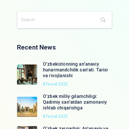
Recent News
O’zbekistonning an’anaviy
hunarmandchilik san’ati: Tarixi
va rivojlanishi
8 Fevral 2025
O’zbek milliy gilamchiligi:
Qadimiy san’atdan zamonaviy
ishlab chiqarishga
8 Fevral 2025
O’zbek zargarligi: An’anaviy va