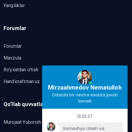
Yangiliklar
Forumlar
Forumlar
Mavzula
Ro’yxatdan o’tish
Handicraftman.uz
Mirzaahmedov Nematulloh
Odatda bir necha soatda javob
beradi
Qo’llab quvvatlash
13:23:27
Murojaat Yuborish
Xomashyo izlash va