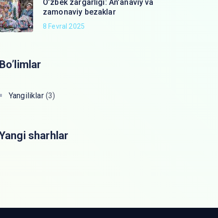
O’zbek zargarligi: An’anaviy va
zamonaviy bezaklar
8 Fevral 2025
Bo’limlar
Yangiliklar
(3)
Yangi sharhlar