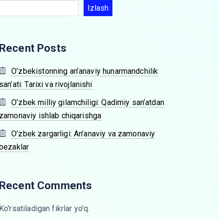
Izlash
Recent Posts
O’zbekistonning an’anaviy hunarmandchilik
san’ati: Tarixi va rivojlanishi
O’zbek milliy gilamchiligi: Qadimiy san’atdan
zamonaviy ishlab chiqarishga
O’zbek zargarligi: An’anaviy va zamonaviy
bezaklar
Recent Comments
Ko'rsatiladigan fikrlar yo'q.