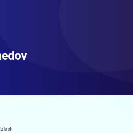
medov
Izlash