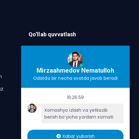
Qo’llab quvvatlash
Murojaat Yuborish
Telegram orqalik murojaat yo’lash
Mirzaahmedov Nematulloh
h
Odatda bir necha soatda javob beradi
uz
16:26:59
Xomashyo izlash va yetkazib
berish bo‘yicha yordam xizmati
Xabar yuborish