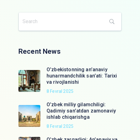
Recent News
O’zbekistonning an’anaviy
hunarmandchilik san’ati: Tarixi
va rivojlanishi
8 Fevral 2025
O’zbek milliy gilamchiligi:
Qadimiy san’atdan zamonaviy
ishlab chiqarishga
8 Fevral 2025
O’zbek zargarligi: An’anaviy va