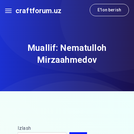
craftforum.uz
E'lon berish
Muallif:
Nematulloh
Mirzaahmedov
Izlash