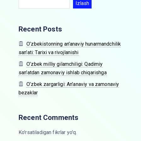
Izlash
Recent Posts
O’zbekistonning an’anaviy hunarmandchilik
san’ati: Tarixi va rivojlanishi
O’zbek milliy gilamchiligi: Qadimiy
san’atdan zamonaviy ishlab chiqarishga
O’zbek zargarligi: An’anaviy va zamonaviy
bezaklar
Recent Comments
Ko'rsatiladigan fikrlar yo'q.