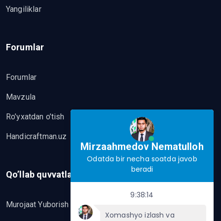
Yangiliklar
Forumlar
Forumlar
Mavzula
Ro’yxatdan o’tish
Handicraftman.uz
Mirzaahmedov Nematulloh
Odatda bir necha soatda javob
beradi
Qo’llab quvvatlash
9:38:14
Murojaat Yuborish
Xomashyo izlash va