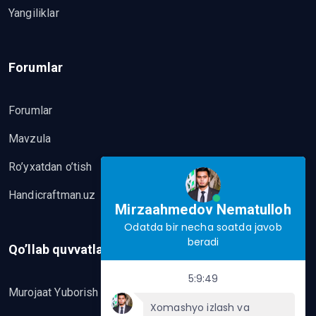
Yangiliklar
Forumlar
Forumlar
Mavzula
Ro’yxatdan o’tish
Handicraftman.uz
Mirzaahmedov Nematulloh
Odatda bir necha soatda javob
beradi
Qo’llab quvvatlash
5:9:49
Murojaat Yuborish
Xomashyo izlash va