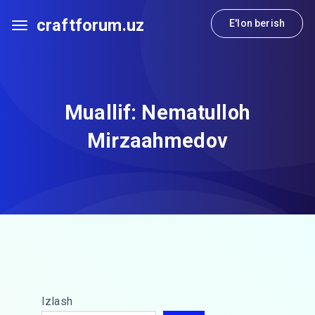
craftforum.uz
E'lon berish
Muallif:
Nematulloh
Mirzaahmedov
Izlash