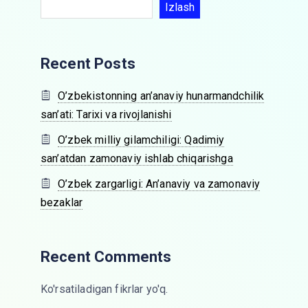
Izlash
Recent Posts
O’zbekistonning an’anaviy hunarmandchilik
san’ati: Tarixi va rivojlanishi
O’zbek milliy gilamchiligi: Qadimiy
san’atdan zamonaviy ishlab chiqarishga
O’zbek zargarligi: An’anaviy va zamonaviy
bezaklar
Recent Comments
Ko'rsatiladigan fikrlar yo'q.