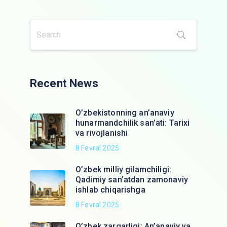
Recent News
O’zbekistonning an’anaviy
hunarmandchilik san’ati: Tarixi
va rivojlanishi
8 Fevral 2025
O’zbek milliy gilamchiligi:
Qadimiy san’atdan zamonaviy
ishlab chiqarishga
8 Fevral 2025
O’zbek zargarligi: An’anaviy va