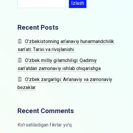
Izlash
Recent Posts
O’zbekistonning an’anaviy hunarmandchilik
san’ati: Tarixi va rivojlanishi
O’zbek milliy gilamchiligi: Qadimiy
san’atdan zamonaviy ishlab chiqarishga
O’zbek zargarligi: An’anaviy va zamonaviy
bezaklar
Recent Comments
Ko'rsatiladigan fikrlar yo'q.