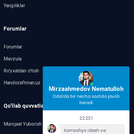
Yangiliklar
Forumlar
Forumlar
Mavzula
Ro’yxatdan o’tish
Handicraftman.uz
Mirzaahmedov Nematulloh
Odatda bir necha soatda javob
beradi
Qo’llab quvvatlash
22:23:1
Murojaat Yuborish
Xomashyo izlash va