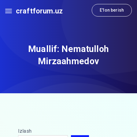
craftforum.uz
E'lon berish
Muallif:
Nematulloh
Mirzaahmedov
Izlash