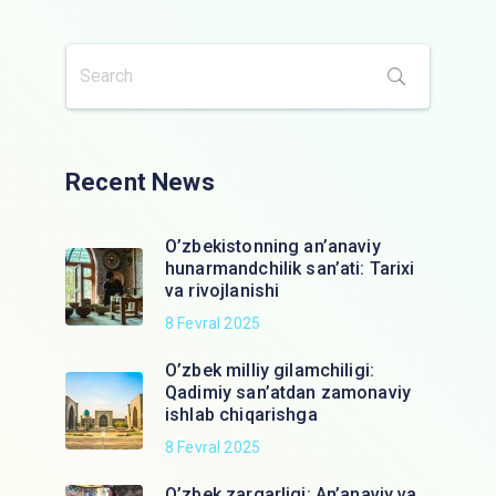
Recent News
O’zbekistonning an’anaviy
hunarmandchilik san’ati: Tarixi
va rivojlanishi
8 Fevral 2025
O’zbek milliy gilamchiligi:
Qadimiy san’atdan zamonaviy
ishlab chiqarishga
8 Fevral 2025
O’zbek zargarligi: An’anaviy va